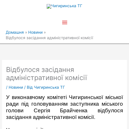
Перейти
Головне
до
вмісту
меню
Домашня
Новини
Відбулося засідання адміністративної комісії
Відбулося засідання
адміністративної комісії
/
Новини
/ Від
Чигиринська ТГ
У виконавчому комітеті Чигиринської міської
ради під головуванням заступника міського
голови Сергія Брайченка відбулося
засідання адміністративної комісії.