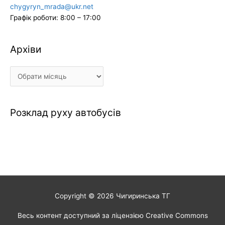
chygyryn_mrada@ukr.net
Графік роботи: 8:00 – 17:00
Архіви
Архіви
Розклад руху автобусів
Copyright © 2026
Чигиринська ТГ
Весь контент доступний за ліцензією Creative Commons