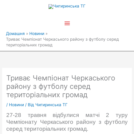
Перейти
Головне
до
вмісту
меню
Домашня
Новини
Триває Чемпіонат Черкаського району з футболу серед
територіальних громад
Триває Чемпіонат Черкаського
району з футболу серед
територіальних громад
/
Новини
/ Від
Чигиринська ТГ
27-28 травня відбулися матчі 2 туру
Чемпіонату Черкаського району з футболу
серед територіальних громад.