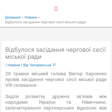
Перейти
Головне
до
вмісту
меню
Домашня
Новини
Відбулося засідання чергової сесії міської ради
Відбулося засідання чергової сесії
міської ради
/
Новини
/ Від
Чигиринська ТГ
29 травня міський голова Віктор Харченко
провів засідання чергової сесії міської ради
VIII скликання.
Задля розвитку дружніх зв’язків між
народами України та Німеччини,
започаткування партнерських відносин між