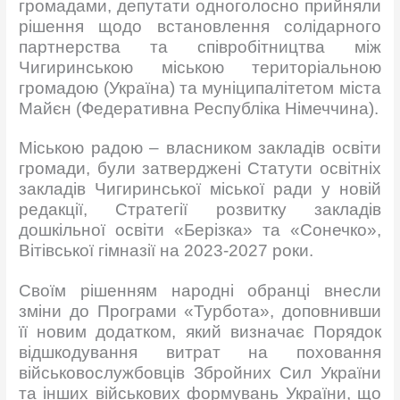
громадами, депутати одноголосно прийняли
рішення щодо встановлення солідарного
партнерства та співробітництва між
Чигиринською міською територіальною
громадою (Україна) та муніципалітетом міста
Майєн (Федеративна Республіка Німеччина).
Міською радою – власником закладів освіти
громади, були затверджені Статути освітніх
закладів Чигиринської міської ради у новій
редакції, Стратегії розвитку закладів
дошкільної освіти «Берізка» та «Сонечко»,
Вітівської гімназії на 2023-2027 роки.
Своїм рішенням народні обранці внесли
зміни до Програми «Турбота», доповнивши
її новим додатком, який визначає Порядок
відшкодування витрат на поховання
військовослужбовців Збройних Сил України
та інших військових формувань України, що