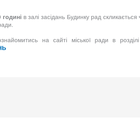
0 годині
в залі засідань Будинку рад скликається
 ради.
найомитись на сайті міської ради в розділі
НЬ