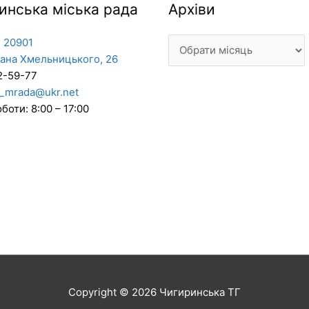
Архіви
инська міська рада
Архіви
 20901
дана Хмельницького, 26
2-59-77
_mrada@ukr.net
боти: 8:00 – 17:00
Copyright © 2026
Чигиринська ТГ