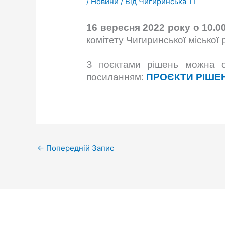
/
Новини
/ Від
Чигиринська ТГ
16 вересня 2022 року о 10.0
комітету Чигиринської міської
З поєктами рішень можна оз
посиланням:
ПРОЄКТИ РІШЕ
←
Попередній Запис