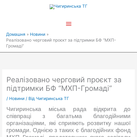
Перейти
Головне
до
вмісту
меню
Домашня
Новини
Реалізовано черговий проєкт за підтримки БФ “МХП-
Громаді”
Реалізовано черговий проєкт за
підтримки БФ “МХП-Громаді”
/
Новини
/ Від
Чигиринська ТГ
Чигиринська міська рада відкрита до
співпраці з багатьма благодійними
організаціями, які сприяють розвитку нашої
громади. Однією з таких є благодійних фонд