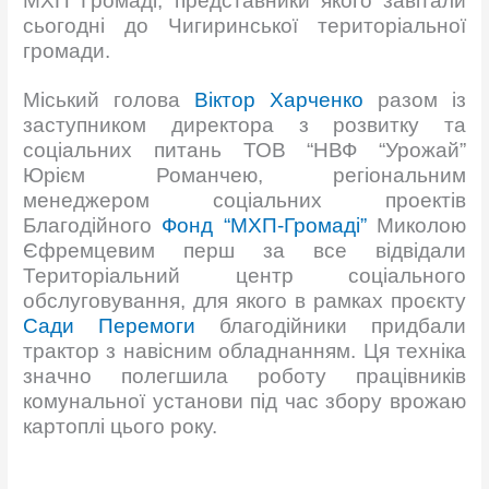
МХП Громаді, представники якого завітали
сьогодні до Чигиринської територіальної
громади.
Міський голова
Віктор Харченко
разом із
заступником директора з розвитку та
соціальних питань ТОВ “НВФ “Урожай”
Юрієм Романчею, регіональним
менеджером соціальних проектів
Благодійного
Фонд “МХП-Громаді”
Миколою
Єфремцевим перш за все відвідали
Територіальний центр соціального
обслуговування, для якого в рамках проєкту
Сади Перемоги
благодійники придбали
трактор з навісним обладнанням. Ця техніка
значно полегшила роботу працівників
комунальної установи під час збору врожаю
картоплі цього року.