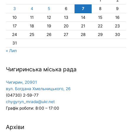
3
4
5
6
7
8
9
10
11
12
13
14
15
16
17
18
19
20
21
22
23
24
25
26
27
28
29
30
31
« Лип
Чигиринська міська рада
Чигирин, 20901
вул. Богдана Хмельницького, 26
(04730) 2-59-77
chygyryn_mrada@ukr.net
Графік роботи: 8:00 – 17:00
Архіви
Архіви