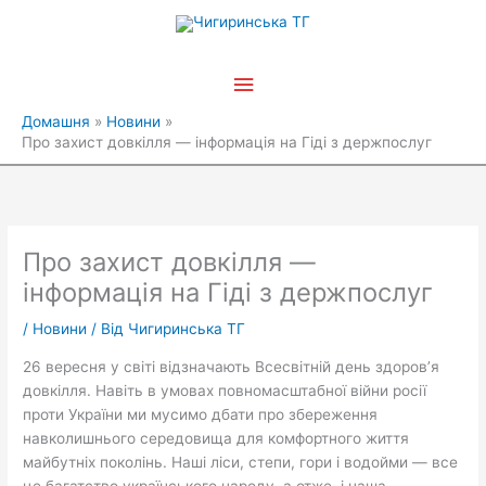
Перейти
Головне
до
вмісту
меню
Домашня
Новини
Про захист довкілля — інформація на Гіді з держпослуг
Про захист довкілля —
інформація на Гіді з держпослуг
/
Новини
/ Від
Чигиринська ТГ
26 вересня у світі відзначають Всесвітній день здоров’я
довкілля. Навіть в умовах повномасштабної війни росії
проти України ми мусимо дбати про збереження
навколишнього середовища для комфортного життя
майбутніх поколінь. Наші ліси, степи, гори і водойми — все