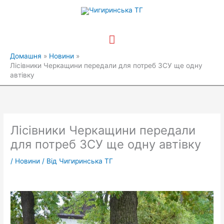
Перейти
Головне
до
вмісту
меню
Домашня
Новини
Лісівники Черкащини передали для потреб ЗСУ ще одну
автівку
Лісівники Черкащини передали
для потреб ЗСУ ще одну автівку
/
Новини
/ Від
Чигиринська ТГ