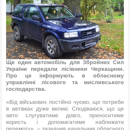
Ще один автомобіль для Збройних Сил
України передали лісівники Черкащини.
Про це інформують в обласному
управлінні лісового та мисливського
господарства.
«Від військових постійно чуємо, що потреби
в автівках дуже великі. Сподіваюся, що це
авто слугуватиме довго, приноситиме
користь і допомагатиме наближати
перемогу», – зазначив начальник обласного