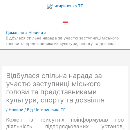
Перейти
Головне
до
вмісту
меню
Домашня
Новини
Відбулася спільна нарада за участю заступниці міського
голови та представниками культури, спорту та дозвілля
Відбулася спільна нарада за
участю заступниці міського
голови та представниками
культури, спорту та дозвілля
/
Новини
/ Від
Чигиринська ТГ
Кожен із присутніх поінформував про
діяльність підпорядкованих установ,