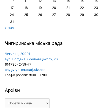
10
11
12
13
14
15
16
17
18
19
20
21
22
23
24
25
26
27
28
29
30
31
« Лип
Чигиринська міська рада
Чигирин, 20901
вул. Богдана Хмельницького, 26
(04730) 2-59-77
chygyryn_mrada@ukr.net
Графік роботи: 8:00 – 17:00
Архіви
Архіви