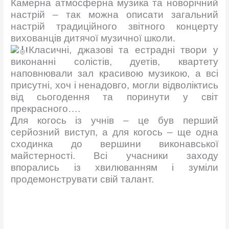
Камерна атмосферна музика та новорічний
настрій – так можна описати загальний
настрій традиційного звітного концерту
вихованців дитячої музичної школи.
Класичні, джазові та естрадні твори у
виконанні солістів, дуетів, квартету
наповнювали зал красивою музикою, а всі
присутні, хоч і ненадовго, могли відволіктись
від сьогодення та поринути у світ
прекрасного….
Для когось із учнів – це був перший
серйозний виступ, а для когось – ще одна
сходинка до вершини виконавської
майстерності. Всі учасники заходу
впорались із хвилюванням і зуміли
продемонструвати свій талант.