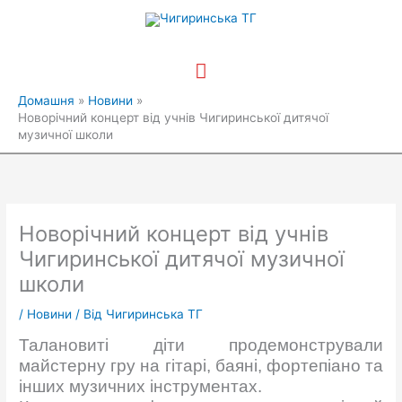
Перейти
Головне
до
вмісту
меню
Домашня
Новини
Новорічний концерт від учнів Чигиринської дитячої
музичної школи
Новорічний концерт від учнів
Чигиринської дитячої музичної
школи
/
Новини
/ Від
Чигиринська ТГ
Талановиті діти продемонстрували
майстерну гру на гітарі, баяні, фортепіано та
інших музичних інструментах.