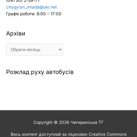
(04730) 2-59-77
chygyryn_mrada@ukr.net
Графік роботи: 8:00 – 17:00
Архіви
Архіви
Розклад руху автобусів
Copyright © 2026
Чигиринська ТГ
Весь контент доступний за ліцензією Creative Commons