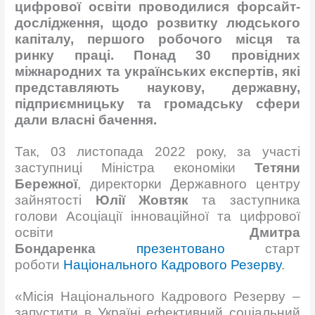
цифрової освіти проводилися форсайт-
дослідження, щодо розвитку людського
капіталу, першого робочого місця та
ринку праці. Понад 30 провідних
міжнародних та українських експертів, які
представляють наукову, державну,
підприємницьку та громадську сфери
дали власні бачення.
Так, 03 листопада 2022 року, за участі
заступниці Міністра економіки
Тетяни
Бережної
, директорки Державного центру
зайнятості
Юлії Жовтяк
та заступника
голови Асоціації інноваційної та цифрової
освіти
Дмитра
Бондаренка
презентовано
старт
роботи
Національного Кадрового Резерву
.
«Місія Національного Кадрового Резерву –
запустити в Україні ефективний соціальний