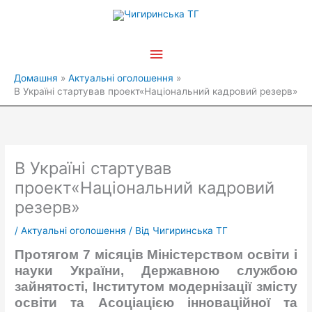
Перейти
Головне
до
вмісту
меню
Домашня
Актуальні оголошення
В Україні стартував проект«Національний кадровий резерв»
В Україні стартував
проект«Національний кадровий
резерв»
/
Актуальні оголошення
/ Від
Чигиринська ТГ
Протягом 7 місяців Міністерством освіти і
науки України, Державною службою
зайнятості, Інститутом модернізації змісту
освіти та Асоціацією інноваційної та