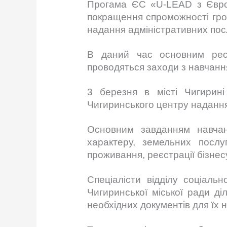
Прогама ЄС «U-LEAD з Європо
покращення спроможності гром
надання адміністративних посл
В даний час основним рес
проводяться заходи з навчання
3 березня в місті Чигирині
Чигиринського центру надання
Основним завданням навчан
характеру, земельних послуг
проживання, реєстрації бізнес
Спеціалісти відділу соціаль
Чигиринської міської ради д
необхідних документів для їх 