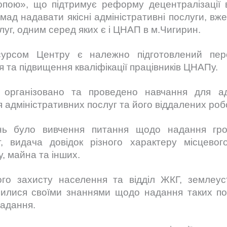
ю», що підтримує реформу децентралізації в 
ад надавати якісні адміністративні послуги, вже
уг, одним серед яких є і ЦНАП в м.Чигирин.
урсом Центру є належно підготовлений перс
 та підвищення кваліфікації працівників ЦНАПу.
 організовано та проведено навчання для адмі
 адміністративних послуг та його віддалених роб
ь було вивчення питання щодо надання гро
, видача довідок різного характеру місцевог
у, майна та інших.
ного захисту населення та відділ ЖКГ, землеуст
ілилися своїми знаннями щодо надання таких по
надання.