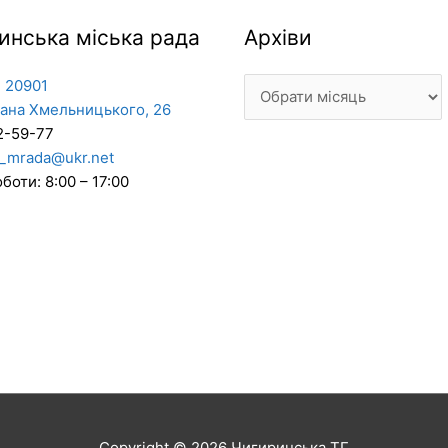
Архіви
инська міська рада
Архіви
 20901
дана Хмельницького, 26
2-59-77
_mrada@ukr.net
боти: 8:00 – 17:00
Copyright © 2026
Чигиринська ТГ