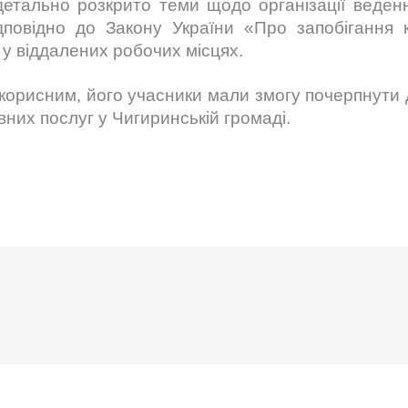
детально розкрито теми щодо організації веденн
повідно до Закону України «Про запобігання к
в у віддалених робочих місцях.
корисним, його учасники мали змогу почерпнути д
вних послуг у Чигиринській громаді.