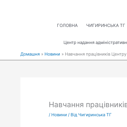
Перейти
до
вмісту
ГОЛОВНА
ЧИГИРИНСЬКА ТГ
Центр надання адміністративн
Домашня
Новини
Навчання працівників Центру
Навчання працівникі
/
Новини
/ Від
Чигиринська ТГ