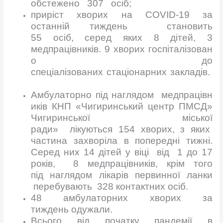
обстежено 307 осіб;
приріст хворих на COVID-19 за
останній тиждень становить
55 осіб, серед яких 8 дітей, 3
медпрацівників. 9 хворих госпіталізован
о до
спеціалізованих стаціонарних закладів.
Амбулаторно під наглядом медпрацівн
иків КНП «Чигиринський центр ПМСД»
Чигиринської міської
ради» лікуються 154 хворих, з яких
частина захворіла в попередні тижні.
Серед них 14 дітей у віці від 1 до 17
років, 8 медпрацівників, крім того
під наглядом лікарів первинної ланки
перебувають 328 контактних осіб.
48 амбулаторних хворих за
тиждень одужали.
Всього від початку пандемії в