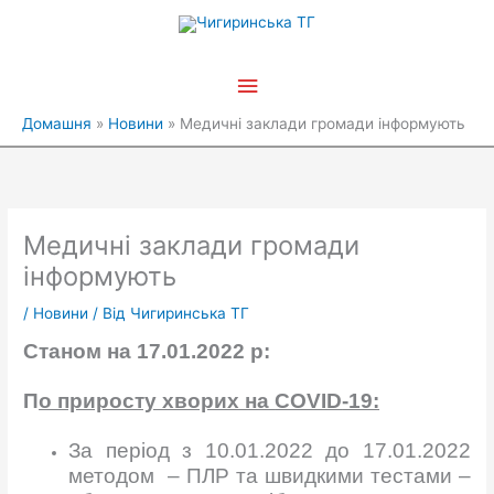
Перейти
Головне
до
вмісту
меню
Домашня
Новини
Медичні заклади громади інформують
Медичні заклади громади
інформують
/
Новини
/ Від
Чигиринська ТГ
Станом на
1
7
.01.2022
р
:
П
о приросту хворих на
COVID
-19:
За період з 10.01.2022 до 17.01.2022
методом – ПЛР та швидкими тестами –