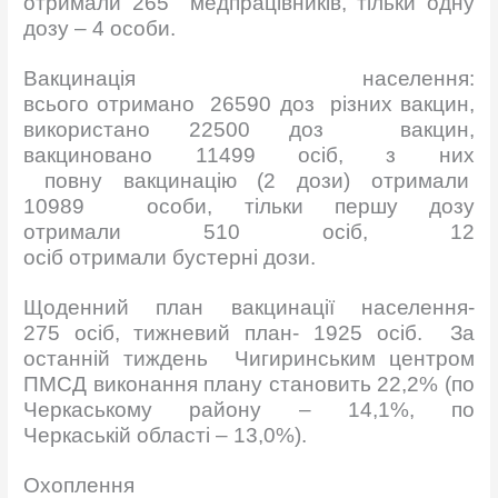
отримали 265 медпрацівників, тільки одну
дозу – 4 особи.
Вакцинація населення:
всього отримано 26590 доз різних вакцин,
використано 22500 доз вакцин,
вакциновано 11499 осіб, з них
повну вакцинацію (2 дози) отримали
10989 особи, тільки першу дозу
отримали 510 осіб, 12
осіб отримали бустерні дози.
Щоденний план вакцинації населення-
275 осіб, тижневий план- 1925 осіб. За
останній тиждень Чигиринським центром
ПМСД виконання плану становить 22,2% (по
Черкаському району – 14,1%, по
Черкаській області – 13,0%).
Охоплення