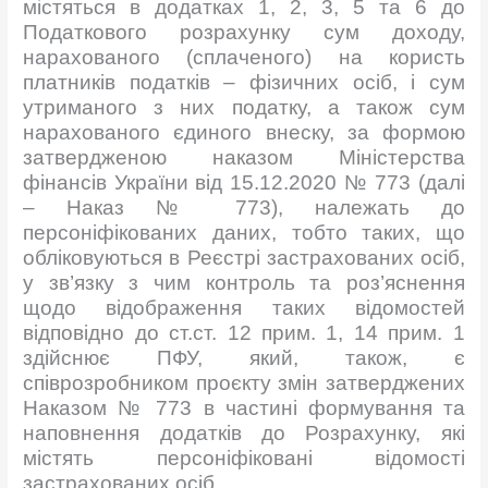
містяться в додатках 1, 2, 3, 5 та 6 до
Податкового розрахунку сум доходу,
нарахованого (сплаченого) на користь
платників податків – фізичних осіб, і сум
утриманого з них податку, а також сум
нарахованого єдиного внеску, за формою
затвердженою наказом Міністерства
фінансів України від 15.12.2020 № 773 (далі
– Наказ № 773), належать до
персоніфікованих даних, тобто таких, що
обліковуються в Реєстрі застрахованих осіб,
у зв’язку з чим контроль та роз’яснення
щодо відображення таких відомостей
відповідно до ст.ст. 12 прим. 1, 14 прим. 1
здійснює ПФУ, який, також, є
співрозробником проєкту змін затверджених
Наказом № 773 в частині формування та
наповнення додатків до Розрахунку, які
містять персоніфіковані відомості
застрахованих осіб.