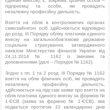
єдиний внесок), є, зокрема, фізичні особи –
підприємці та особи, які провадять
незалежну професійну діяльність.
Взяття на облік в контролюючих органах
самозайнятих осіб здійснюється відповідно
до розд. ІІІ Порядку обліку платників єдиного
внеску на загальнообов’язкове державне
соціальне страхування, затвердженого
наказом Міністерства фінансів України від
24.11.2014 № 1162 із змінами та
доповненнями (далі – Порядок № 1162).
Згідно з пп. 1 та 2 розд. ІІІ Порядку № 1162
взяття на облік фізичних осіб, які провадять
незалежну професійну діяльність,
здійснюється на підставі заяви про взяття на
облік платника єдиного внеску за формою №
1-ЄСВ (заява за формою № 1-ЄСВ), яка
подається протягом 10 календарних днів