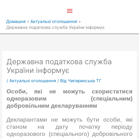
Перейти
Головне
до
вмісту
меню
Домашня
Актуальні оголошення
Державна податкова служба України інформує
Державна податкова служба
України інформує
/
Актуальні оголошення
/ Від
Чигиринська ТГ
Особи, які не можуть скористатися
одноразовим (спеціальним)
добровільним декларуванням
Декларантами не можуть бути особи, які
станом на дату початку періоду
одноразового (спеціального) добровільного