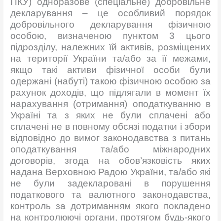
ПКУ) одноразове (спеціальне) добровільне
декларування – це особливий порядок
добровільного декларування фізичною
особою, визначеною пунктом 3 цього
підрозділу, належних їй активів, розміщених
на території України та/або за її межами,
якщо такі активи фізичної особи були
одержані (набуті) такою фізичною особою за
рахунок доходів, що підлягали в момент їх
нарахування (отримання) оподаткуванню в
Україні та з яких не були сплачені або
сплачені не в повному обсязі податки і збори
відповідно до вимог законодавства з питань
оподаткування та/або міжнародних
договорів, згода на обов’язковість яких
надана Верховною Радою України, та/або які
не були задекларовані в порушення
податкового та валютного законодавства,
контроль за дотриманням якого покладено
на контролюючі органи, протягом будь-якого