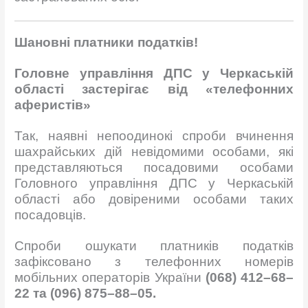
Шановні платники податків!
Головне управління ДПС у Черкаській
області застерігає
від
«телефонних
аферистів»
Так, наявні непоодинокі спроби вчинення
шахрайських дій невідомими особами, які
представляються посадовими особами
Головного управління ДПС у Черкаській
області або довіреними особами таких
посадовців.
Спроби ошукати платників податків
зафіксовано з телефонних номерів
мобільних операторів України
(
068
)
412
–
68
–
22
та
(
096
)
875
–
88
–
05
.