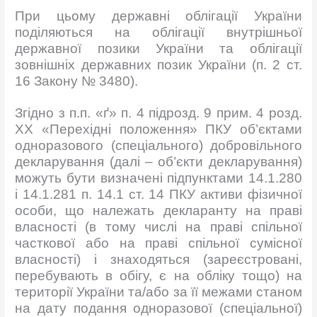
При цьому державні облігації України
поділяються на облігації внутрішньої
державної позики України та облігації
зовнішніх державних позик України (п. 2 ст.
16 Закону № 3480).
Згідно з п.п. «ґ» п. 4 підрозд. 9 прим. 4 розд.
XX «Перехідні положення» ПКУ об’єктами
одноразового (спеціального) добровільного
декларування (далі – об’єкти декларування)
можуть бути визначені підпунктами 14.1.280
і 14.1.281 п. 14.1 ст. 14 ПКУ активи фізичної
особи, що належать декларанту на праві
власності (в тому числі на праві спільної
часткової або на праві спільної сумісної
власності) і знаходяться (зареєстровані,
перебувають в обігу, є на обліку тощо) на
території України та/або за її межами станом
на дату подання одноразової (спеціальної)