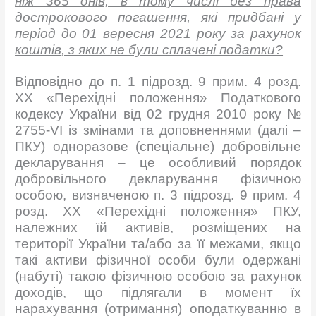
ніж 365 днів, в тому числі без права
дострокового погашення, які придбані у
період до 01 вересня 2021 року за рахунок
коштів, з яких не були сплачені податки?
Відповідно до п. 1 підрозд. 9 прим. 4 розд.
ХХ «Перехідні положення» Податкового
кодексу України від 02 грудня 2010 року №
2755-VI із змінами та доповненнями (далі –
ПКУ) одноразове (спеціальне) добровільне
декларування – це особливий порядок
добровільного декларування фізичною
особою, визначеною п. 3 підрозд. 9 прим. 4
розд. ХХ «Перехідні положення» ПКУ,
належних їй активів, розміщених на
території України та/або за її межами, якщо
такі активи фізичної особи були одержані
(набуті) такою фізичною особою за рахунок
доходів, що підлягали в момент їх
нарахування (отримання) оподаткуванню в