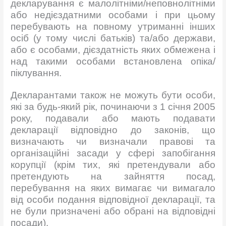
декларування є малолітніми/неповнолітніми
або недієздатними особами і при цьому
перебувають на повному утриманні інших
осіб (у тому числі батьків) та/або держави,
або є особами, дієздатність яких обмежена і
над такими особами встановлена опіка/
піклування.
Декларантами також не можуть бути особи,
які за будь-який рік, починаючи з 1 січня 2005
року, подавали або мають подавати
декларації відповідно до законів, що
визначають чи визначали правові та
організаційні засади у сфері запобігання
корупції (крім тих, які претендували або
претендують на зайняття посад,
перебування на яких вимагає чи вимагало
від особи подання відповідної декларації, та
не були призначені або обрані на відповідні
посади).