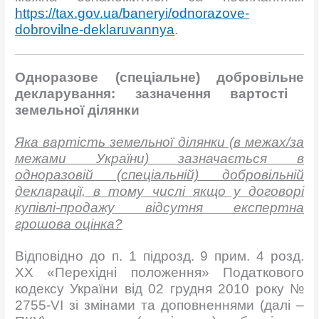
https://tax.gov.ua/baneryi/odnorazove-
dobrovilne-deklaruvannya
.
О
дноразов
е
(спеціальн
е
) добровільн
е
деклар
ування: зазначення вартості
земельної ділянки
Яка вартість земельної ділянки (в межах/за
межами України) зазначається в
одноразовій (спеціальній) добровільній
декларації, в тому числі якщо у договорі
купівлі-продажу відсутня експертна
грошова оцінка?
Відповідно до п. 1 підрозд. 9 прим. 4 розд.
XX «Перехідні положення» Податкового
кодексу України від 02 грудня 2010 року №
2755-VI зі змінами та доповненнями (далі –