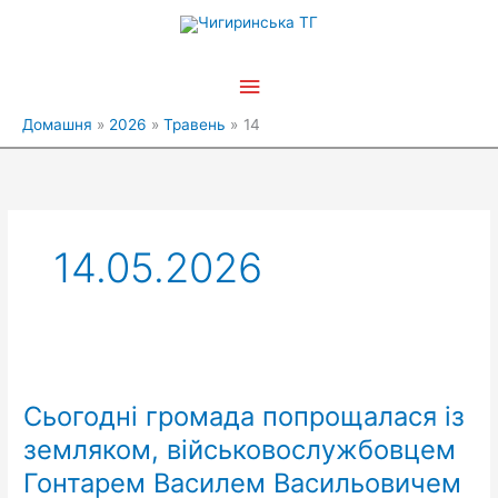
Перейти
Головне
до
вмісту
меню
Домашня
2026
Травень
14
14.05.2026
Сьогодні
громада
Сьогодні громада попрощалася із
попрощалася
із
земляком, військовослужбовцем
земляком,
Гонтарем Василем Васильовичем
військовослужбовцем