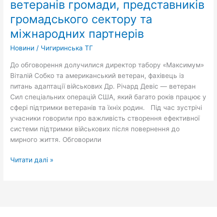
ветеранів громади, представників
поруч»
відбулася
громадського сектору та
зустріч
міжнародних партнерів
у
форматі
Новини
/
Чигиринська ТГ
круглого
До обговорення долучилися директор табору «Максимум»
столу
Віталій Собко та американський ветеран, фахівець із
за
питань адаптації військових Др. Річард Девіс — ветеран
участю
Сил спеціальних операцій США, який багато років працює у
ветеранів
сфері підтримки ветеранів та їхніх родин. Під час зустрічі
громади,
учасники говорили про важливість створення ефективної
представників
системи підтримки військових після повернення до
громадського
мирного життя. Обговорили
сектору
та
Читати далі »
міжнародних
партнерів