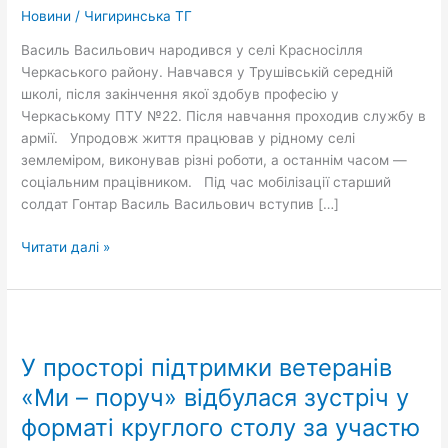
Гонтарем
Новини
/
Чигиринська ТГ
Василем
Василь Васильович народився у селі Красносілля
Васильовичем
Черкаського району. Навчався у Трушівській середній
школі, після закінчення якої здобув професію у
Черкаському ПТУ №22. Після навчання проходив службу в
армії. Упродовж життя працював у рідному селі
землеміром, виконував різні роботи, а останнім часом —
соціальним працівником. Під час мобілізації старший
солдат Гонтар Василь Васильович вступив […]
Читати далі »
У
просторі
У просторі підтримки ветеранів
підтримки
ветеранів
«Ми – поруч» відбулася зустріч у
«Ми
форматі круглого столу за участю
–