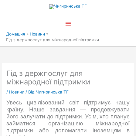
Перейти
Головне
до
вмісту
меню
Домашня
Новини
Гід з держпослуг для міжнародної підтримки
Гід з держпослуг для
міжнародної підтримки
/
Новини
/ Від
Чигиринська ТГ
Увесь цивілізований світ підтримує нашу
країну. Наше завдання — продовжувати
його залучати до підтримки. Усім, хто планує
займатися організацією міжнародної
підтримки або допомагати іноземцям в