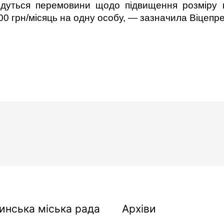
ведуться перемовини щодо підвищення розміру 
00 грн/місяць на одну особу, — зазначила Віцепр
Архіви
инська міська рада
Архіви