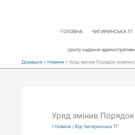
Перейти
до
вмісту
ГОЛОВНА
ЧИГИРИНСЬКА ТГ
Центр надання адміністративн
Домашня
Новини
Уряд змінив Порядок компенс
Уряд змінив Порядок
/
Новини
/ Від
Чигиринська ТГ