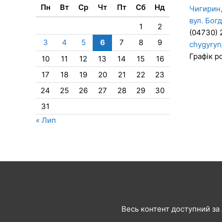
Пн
Вт
Ср
Чт
Пт
Сб
Нд
Чигирин,
вул. Бог
1
2
(04730) 
3
4
5
6
7
8
9
chygyryn
Графік ро
10
11
12
13
14
15
16
17
18
19
20
21
22
23
24
25
26
27
28
29
30
31
« Лип
Весь контент доступний за л