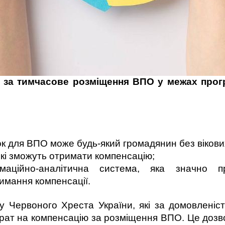
т за тимчасове розміщення ВПО у межах прог
ок для ВПО може будь-який громадянин без віков
які зможуть отримати компенсацію;
рмаційно-аналітична система, яка значно п
имання компенсації.
у Червоного Хреста України, які за домовлені
рат на компенсацію за розміщення ВПО. Це дозв