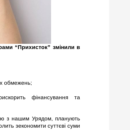
рами “Прихисток” змінили в
их обмежень;
рискорить фінансування та
стю з нашим Урядом, планують
олить зекономити суттєві суми