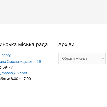
Архіви
инська міська рада
Архіви
 20901
дана Хмельницького, 26
2-59-77
_mrada@ukr.net
боти: 8:00 – 17:00