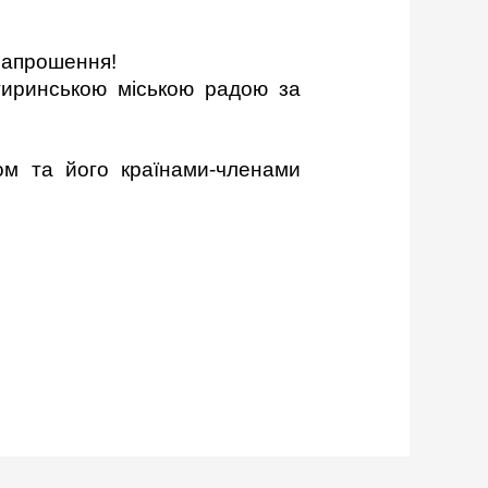
 запрошення!
гиринською міською радою за
м та його країнами-членами