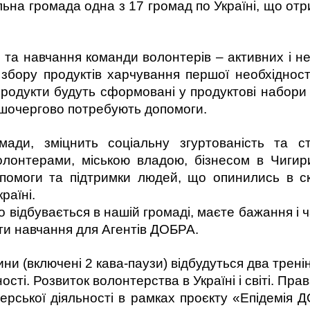
льна громада одна з 17 громад по Україні, що отр
 та навчання команди волонтерів – активних і н
 збору продуктів харчування першої необхідності
продукти будуть сформовані у продуктові набори
шочергово потребують допомоги.
мади, зміцнить соціальну згуртованість та ст
олонтерами, міською владою, бізнесом в Чигирин
опомоги та підтримки людей, що опинились в с
раїні.
 відбувається в нашій громаді, маєте бажання і 
ти навчання для Агентів ДОБРА.
ини (включені 2 кава-паузи) відбудуться два тренін
сті. Розвиток волонтерства в Україні і світі. Прав
рської діяльності в рамках проєкту «Епідемія 