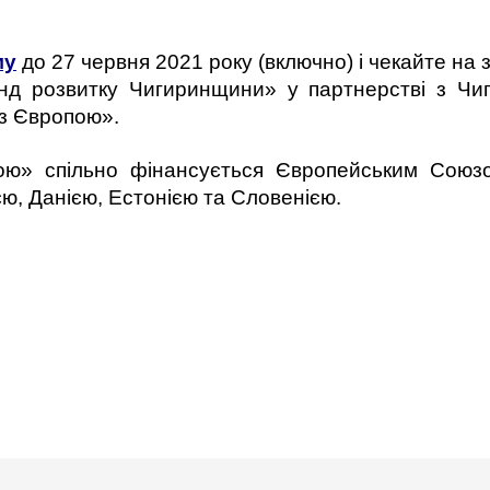
му
до 27 червня 2021 року (включно) і чекайте на
нд розвитку Чигиринщини» у партнерстві з Чи
з Європою».
ю» спільно фінансується Європейським Союзо
, Данією, Естонією та Словенією.