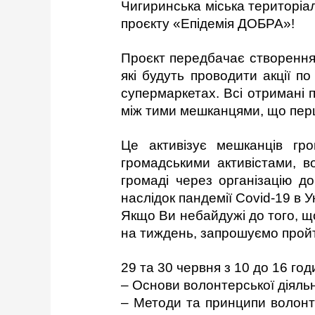
Чигиринська міська територіа
проєкту «Епідемія ДОБРА»!
Проєкт передбачає створення
які будуть проводити акції по
супермаркетах. Всі отримані 
між тими мешканцями, що пер
Це активізує мешканців гро
громадськими активістами, в
громаді через організацію д
наслідок пандемії Covid-19 в Ук
Якщо Ви небайдужі до того, що
на тиждень, запрошуємо прой
29 та 30 червня з 10 до 16 год
– Основи волонтерської діяльно
– Методи та принципи волонте