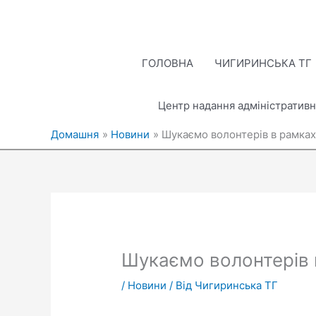
Перейти
до
вмісту
ГОЛОВНА
ЧИГИРИНСЬКА ТГ
Центр надання адміністративн
Домашня
Новини
Шукаємо волонтерів в рамках
Шукаємо волонтерів 
/
Новини
/ Від
Чигиринська ТГ