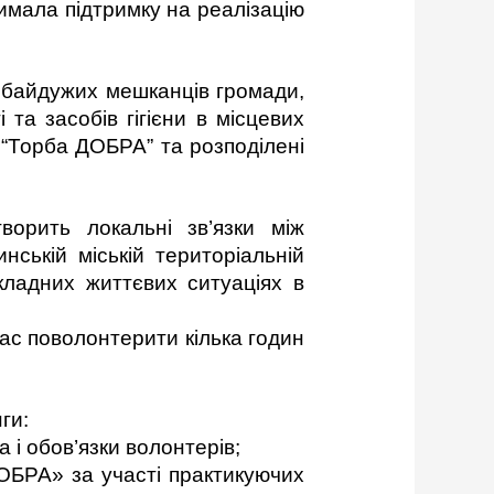
имала підтримку на реалізацію
ебайдужих мешканців громади,
 та засобів гігієни в місцевих
 “Торба ДОБРА” та розподілені
ворить локальні зв’язки між
ській міській територіальній
кладних життєвих ситуаціях в
час поволонтерити кілька годин
ги:
а і обов’язки волонтерів;
ДОБРА» за участі практикуючих