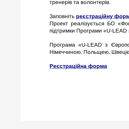
тренерів та волонтерів.
Заповніть
реєстраційну фор
Проект реалізується БО «Фо
підтримки Програми «U-LEAD 
Програма «U-LEAD з Європо
Німеччиною, Польщею, Швецією
Реєстраційна форма