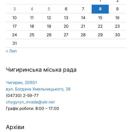
1
2
3
4
5
6
7
8
9
10
11
12
13
14
15
16
17
18
19
20
21
22
23
24
25
26
27
28
29
30
31
« Лип
Чигиринська міська рада
Чигирин, 20901
вул. Богдана Хмельницького, 26
(04730) 2-59-77
chygyryn_mrada@ukr.net
Графік роботи: 8:00 – 17:00
Архіви
Архіви