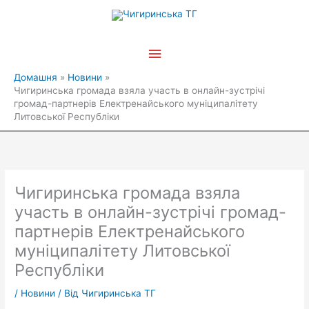
Перейти
Головне
до
вмісту
меню
Домашня
Новини
Чигиринська громада взяла участь в онлайн-зустрічі
громад-партнерів Електренайського муніципалітету
Литовської Республіки
Чигиринська громада взяла
участь в онлайн-зустрічі громад-
партнерів Електренайського
муніципалітету Литовської
Республіки
/
Новини
/ Від
Чигиринська ТГ