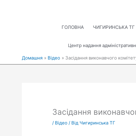
Перейти
до
вмісту
ГОЛОВНА
ЧИГИРИНСЬКА ТГ
Центр надання адміністративн
Домашня
Відео
Засідання виконавчого комітету
Засідання виконавчог
/
Відео
/ Від
Чигиринська ТГ