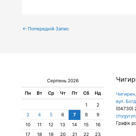
←
Попередній Запис
Чигир
Серпень 2026
Пн
Вт
Ср
Чт
Пт
Сб
Нд
Чигирин,
вул. Бог
1
2
(04730) 
3
4
5
6
7
8
9
chygyryn
Графік ро
10
11
12
13
14
15
16
17
18
19
20
21
22
23