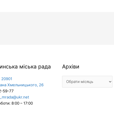
Архіви
инська міська рада
Архіви
 20901
дана Хмельницького, 26
2-59-77
_mrada@ukr.net
боти: 8:00 – 17:00