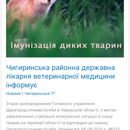
ветеринарної
медицини
інформує
Чигиринська районна державна
лікарня ветеринарної медицини
інформує
Новини
/
Чигиринська ТГ
Згідно розпорядження Головного управління
Держпродспоживслужби в Черкаській області, з метою
забезпечення стабільної епізоотичної ситуації зі сказу
тварин на території області та відповідно до наказу
Держпродспоживслужби України від 06.08.2021 р. №532