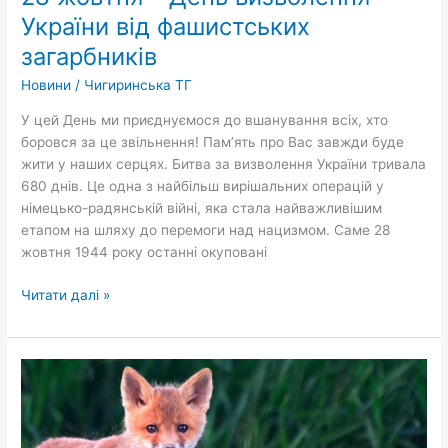
День
України від фашистських
визволення
загарбників
України
від
Новини
/
Чигиринська ТГ
фашистських
У цей День ми приєднуємося до вшанування всіх, хто
загарбників
боровся за це звільнення! Пам’ять про Вас завжди буде
жити у наших серцях. Битва за визволення України тривала
680 днів. Це одна з найбільш вирішальних операцій у
німецько-радянській війні, яка стала найважливішим
етапом на шляху до перемоги над нацизмом. Саме 28
жовтня 1944 року останні окуповані
Читати далі »
Чигиринська
районна
державна
лікарня