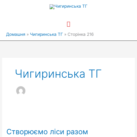
Перейти
Головне
до
вмісту
меню
Домашня
Чигиринська ТГ
Сторінка 216
Чигиринська ТГ
Створюємо
ліси
Створюємо ліси разом
разом