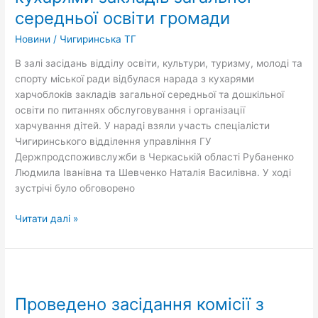
кухарями
середньої освіти громади
закладів
загальної
Новини
/
Чигиринська ТГ
середньої
В залі засідань відділу освіти, культури, туризму, молоді та
освіти
спорту міської ради відбулася нарада з кухарями
громади
харчоблоків закладів загальної середньої та дошкільної
освіти по питаннях обслуговування і організації
харчування дітей. У нараді взяли участь спеціалісти
Чигиринського відділення управління ГУ
Держпродспоживслужби в Черкаській області Рубаненко
Людмила Іванівна та Шевченко Наталія Василівна. У ході
зустрічі було обговорено
Читати далі »
Проведено
засідання
Проведено засідання комісії з
комісії
з