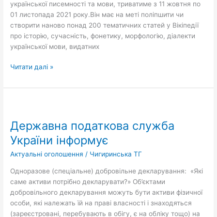
української писемності та мови, триватиме з 11 жовтня по
01 листопада 2021 року.Він має на меті поліпшити чи
створити наново понад 200 тематичних статей у Вікіпедії
про історію, сучасність, фонетику, морфологію, діалекти
української мови, видатних
Читати далі »
Державна
податкова
Державна податкова служба
служба
України
України інформує
інформує
Актуальні оголошення
/
Чигиринська ТГ
Одноразове (спеціальне) добровільне декларування: «Які
саме активи потрібно декларувати?» Об’єктами
добровільного декларування можуть бути активи фізичної
особи, які належать їй на праві власності і знаходяться
(зареєстровані, перебувають в обігу, є на обліку тощо) на