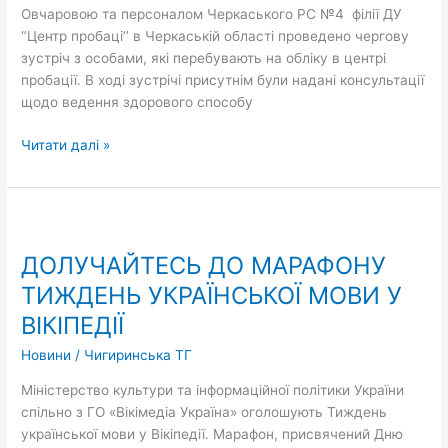
Овчаровою та персоналом Черкаського РС №4 філії ДУ
пробації
‘’Центр пробаці’’ в Черкаській області проведено чергову
зустріч з особами, які перебувають на обліку в центрі
пробації. В ході зустрічі присутнім були надані консультації
щодо ведення здорового способу
Читати далі »
ДОЛУЧАЙТЕСЬ
ДО
ДОЛУЧАЙТЕСЬ ДО МАРАФОНУ
МАРАФОНУ
ТИЖДЕНЬ
ТИЖДЕНЬ УКРАЇНСЬКОЇ МОВИ У
УКРАЇНСЬКОЇ
ВІКІПЕДІЇ
МОВИ
У
Новини
/
Чигиринська ТГ
ВІКІПЕДІЇ
Міністерство культури та інформаційної політики України
спільно з ГО «Вікімедіа Україна» оголошують Тиждень
української мови у Вікіпедії. Марафон, присвячений Дню