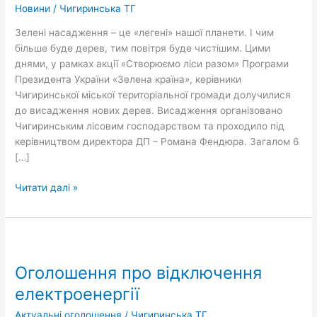
Новини
/
Чигиринська ТГ
Зелені насадження – це «легені» нашої планети. І чим
більше буде дерев, тим повітря буде чистішим. Цими
днями, у рамках акції «Створюємо ліси разом» Програми
Президента України «Зелена країна», керівники
Чигиринської міської територіальної громади долучилися
до висадження нових дерев. Висадження організовано
Чигиринським лісовим господарством та проходило під
керівництвом директора ДП – Романа Фендюра. Загалом 6
[…]
Читати далі »
Оголошення
про
Оголошення про відключення
відключення
електроенергії
електроенергії
Актуальні оголошення
/
Чигиринська ТГ