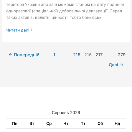
території України або за її межами станом на дату подання
одноразової (спеціальної) добровільної декларації. Серед
таких активів: валютні цінності, тобто банківські
Читати далі »
←
Попередній
1
…
215
216
217
…
279
Далі
→
Серпень 2026
Пн
Вт
Ср
Чт
Пт
Сб
Нд