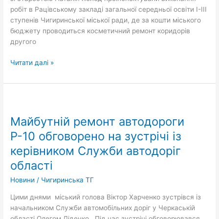
робіт в Рацівському закладі загальної середньої освіти І-III
ступенів Чигиринської міської ради, де за кошти міського
бюджету проводиться косметичний ремонт коридорів
другого
Читати далі »
Майбутній
ремонт
Майбутній ремонт автодороги
автодороги
Р-10
Р-10 обговорено на зустрічі із
обговорено
керівником Служби автодоріг
на
області
зустрічі
із
Новини
/
Чигиринська ТГ
керівником
Служби
Цими днями міський голова Віктор Харченко зустрівся із
автодоріг
начальником Служби автомобільних доріг у Черкаській
області
області Олегом Діденко. Під час зустрічі обговорювався