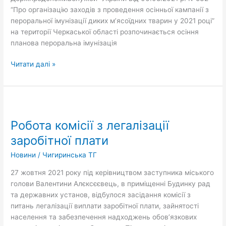
“Про організацію заходів з проведення осінньої кампанії з
пероральної імунізації диких м’ясоїдних тварин у 2021 році”
на території Черкаської області розпочинається осіння
планова пероральна імунізація
Читати далі »
Робота
комісії
Робота комісії з легалізації
з
легалізації
заробітної плати
заробітної
Новини
/
Чигиринська ТГ
плати
27 жовтня 2021 року під керівництвом заступника міського
голови Валентини Алєксєєвець, в приміщенні Будинку рад
та державних установ, відбулося засідання комісії з
питань легалізації виплати заробітної плати, зайнятості
населення та забезпечення надходжень обов’язкових