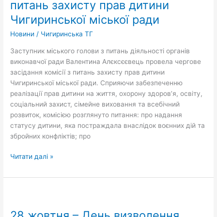
питань захисту прав дитини
питань
Чигиринської міської ради
захисту
прав
Новини
/
Чигиринська ТГ
дитини
Заступник міського голови з питань діяльності органів
Чигиринської
виконавчої ради Валентина Алєксєєвець провела чергове
міської
засідання комісії з питань захисту прав дитини
ради
Чигиринської міської ради. Сприяючи забезпеченню
реалізації прав дитини на життя, охорону здоров’я, освіту,
соціальний захист, сімейне виховання та всебічний
розвиток, комісією розглянуто питання: про надання
статусу дитини, яка постраждала внаслідок воєнних дій та
збройних конфліктів; про
Читати далі »
28
жовтня
28 жовтня – День визволення
–