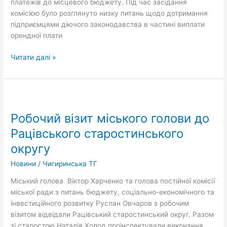
платежів до місцевого бюджету. Під час засідання
комісією було розглянуто низку питань щодо дотримання
підприємцями діючого законодавства в частині виплати
орендної плати
Читати далі »
Робочий
візит
Робочий візит міського голови до
міського
голови
Рацівського старостинського
до
округу
Рацівського
старостинського
Новини
/
Чигиринська ТГ
округу
Міський голова Віктор Харченко та голова постійної комісії
міської ради з питань бюджету, соціально-економічного та
інвестиційного розвитку Руслан Овчаров з робочим
візитом відвідали Рацівський старостинський округ. Разом
зі старостою Наталія Холод проінспектували виконання