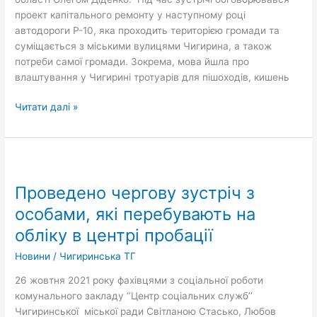
проект капітального ремонту у наступному році
автодороги Р-10, яка проходить територією громади та
суміщається з міськими вулицями Чигирина, а також
потреби самої громади. Зокрема, мова йшла про
влаштування у Чигирині тротуарів для пішоходів, кишень
Читати далі »
Проведено
чергову
Проведено чергову зустріч з
зустріч
з
особами, які перебувають на
особами,
обліку в центрі пробації
які
перебувають
Новини
/
Чигиринська ТГ
на
26 жовтня 2021 року фахівцями з соціальної роботи
обліку
комунального закладу ‘’Центр соціальних служб’’
в
Чигиринської міської ради Світланою Стасько, Любов
центрі