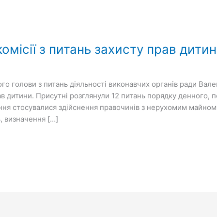
комісії з питань захисту прав дити
ого голови з питань діяльності виконавчих органів ради Ва
прав дитини. Присутні розглянули 12 питань порядку денного,
ання стосувалися здійснення правочинів з нерухомим майном з
, визначення […]