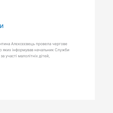
ни
лентина Алєксєєвець провела чергове
 по яких інформував начальник Служби
а участі малолітніх дітей,