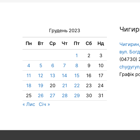
Чигир
Грудень 2023
Пн
Вт
Ср
Чт
Пт
Сб
Нд
Чигирин,
вул. Бог
1
2
3
(04730) 
4
5
6
7
8
9
10
chygyryn
Графік ро
11
12
13
14
15
16
17
18
19
20
21
22
23
24
25
26
27
28
29
30
31
« Лис
Січ »