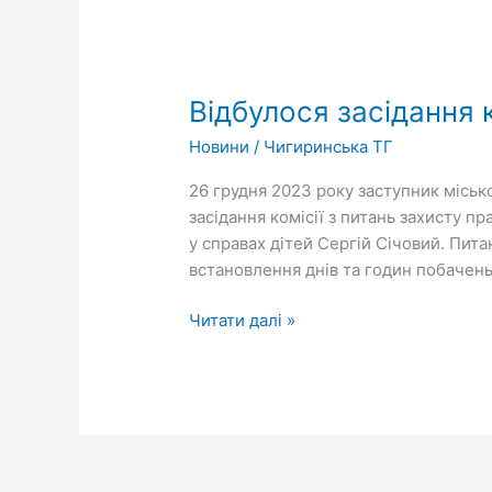
Відбулося
засідання
Відбулося засідання 
комісії
з
Новини
/
Чигиринська ТГ
питань
захисту
26 грудня 2023 року заступник міськ
прав
засідання комісії з питань захисту 
дитини
у справах дітей Сергій Січовий. Пит
встановлення днів та годин побачень
Читати далі »