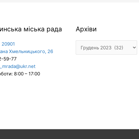
Архіви
инська міська рада
Архіви
 20901
дана Хмельницького, 26
2-59-77
_mrada@ukr.net
боти: 8:00 – 17:00