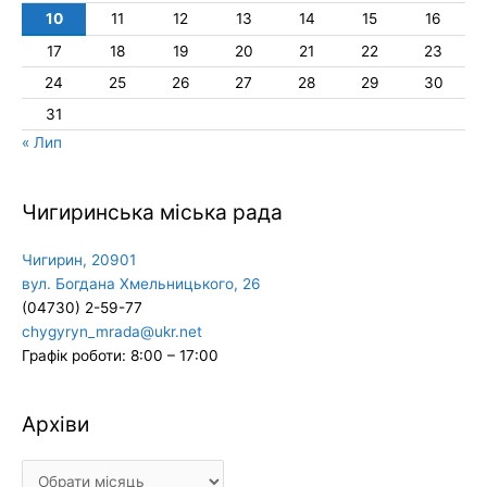
10
11
12
13
14
15
16
17
18
19
20
21
22
23
24
25
26
27
28
29
30
31
« Лип
Чигиринська міська рада
Чигирин, 20901
вул. Богдана Хмельницького, 26
(04730) 2-59-77
chygyryn_mrada@ukr.net
Графік роботи: 8:00 – 17:00
Архіви
Архіви