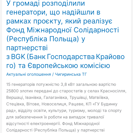
У громаді розподілили
розподілили
генератори,
генератори, що надійшли в
що
рамках проєкту, який реалізує
надійшли
Фонд Mіжнародної Солідарності
в
рамках
(Республіка Польща) у
проєкту,
партнерстві
який
реалізує
з BGK (Банк Господарства Крайово
Фонд
го) та Європейською комісією
Mіжнародної
Солідарності
Актуальні оголошення
/
Чигиринська ТГ
(Республіка
15 генераторів потужністю 3,8 кВт загальною вартістю
Польща)
25800 злотих передані до старостатів у селах Красносілля,
у
Вершаці, Іванівка, Галаганівка, Трушівці, Матвіївка,
партнерстві
Стецівка, Вітове, Новоселиця, Рацеве, КП «ГУ Будинку
з BGK (Банк Господарства Крайового)
рад», відділу освіти, культури, туризму, молоді та спорту
та
для забезпечення їх роботи на випадок тривалої
Європейською
відсутності електроенергії. Фонд Mіжнародної
комісією
Солідарності (Республіка Польща) у партнерстві