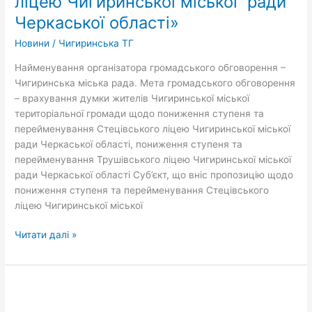
ліцею Чигиринської міської ради
Чигиринської
Черкаської області»
міської
ради
Новини
/
Чигиринська ТГ
Черкаської
Найменування організатора громадського обговорення –
області»,
Чигиринська міська рада. Мета громадського обговорення
«Про
– врахування думки жителів Чигиринської міської
пониження
територіальної громади щодо пониження ступеня та
ступеня
перейменування Стецівського ліцею Чигиринської міської
та
ради Черкаської області, пониження ступеня та
перейменування
перейменування Трушівського ліцею Чигиринської міської
Трушівського
ради Черкаської області Суб’єкт, що вніс пропозицію щодо
ліцею
пониження ступеня та перейменування Стецівського
Чигиринської
ліцею Чигиринської міської
міської
ради
Читати далі »
Черкаської
області»
У
громаді