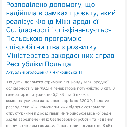
Розподілено допомогу, що
Солідарності
області
і
надійшла в рамках проєкту, який
співфінансується
реалізує Фонд Mіжнародної
Польською
Солідарності і співфінансується
програмою
співробітництва
Польською програмою
з
співробітництва з розвитку
розвитку
Міністерства
Міністерства закордонних справ
закордонних
Республіки Польща
справ
Республіки
Актуальні оголошення
/
Чигиринська ТГ
Польща
На днях, допомога отримана від Фонду Міжнародної
солідарності у вигляді 4 генераторів потужністю 8 кВт, 3
генераторів потужністю 5,5 кВт та 5 пічок з
комплектуючими загальною вартістю 32939,4 злотих
розподілена між комунальними підприємствами та
структурними підрозділами Чигиринської міської ради
задля забезпечення їх безперебійної роботи та надання
послуг жителям громади. Генератори потужністю 8 кВт