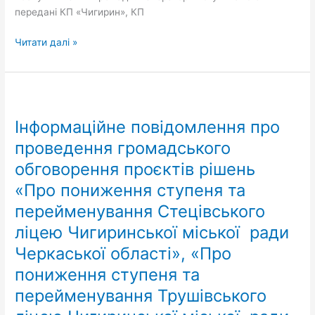
передані КП «Чигирин», КП
Читати далі »
Інформаційне
повідомлення
Інформаційне повідомлення про
про
проведення
проведення громадського
громадського
обговорення проєктів рішень
обговорення
«Про пониження ступеня та
проєктів
рішень
перейменування Стецівського
«Про
ліцею Чигиринської міської ради
пониження
ступеня
Черкаської області», «Про
та
пониження ступеня та
перейменування
перейменування Трушівського
Стецівського
ліцею