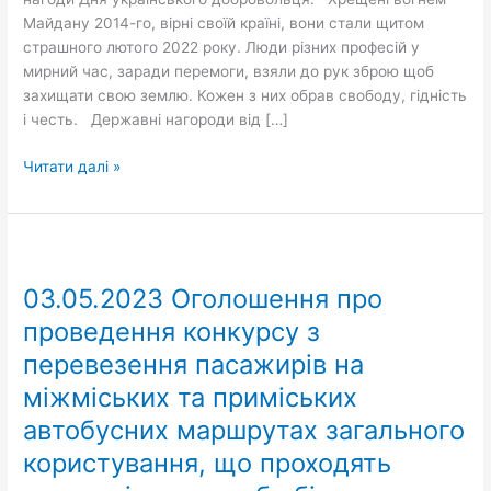
Майдану 2014-го, вірні своїй країні, вони стали щитом
страшного лютого 2022 року. Люди різних професій у
мирний час, заради перемоги, взяли до рук зброю щоб
захищати свою землю. Кожен з них обрав свободу, гідність
і честь. Державні нагороди від […]
Читати далі »
03.05.2023
Оголошення
03.05.2023 Оголошення про
про
проведення
проведення конкурсу з
конкурсу
перевезення пасажирів на
з
міжміських та приміських
перевезення
пасажирів
автобусних маршрутах загального
на
користування, що проходять
міжміських
та