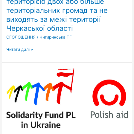
територією двох або більше
приміських
територіальних громад та не
автобусних
виходять за межі території
маршрутах
загального
Черкаської області
користування,
ОГОЛОШЕННЯ
/
Чигиринська ТГ
що
проходять
Читати далі »
територією
двох
або
Розподілено
більше
допомогу, що
територіальних
надійшла
громад
в
та
рамках
не
проєкту,
виходять
який
за
реалізує
межі
Фонд
території
Mіжнародної
Черкаської