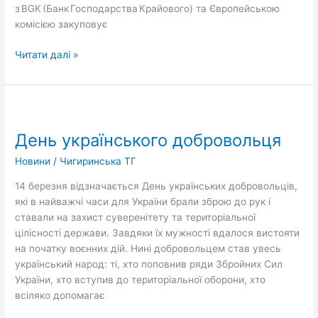
з BGK (Банк Господарства Крайового) та Європейською
комісією закуповує
Читати далі »
День
українського
День українського добровольця
добровольця
Новини
/
Чигиринська ТГ
14 березня відзначається День українських добровольців,
які в найважчі часи для України брали зброю до рук і
ставали на захист суверенітету та територіальної
цілісності держави. Завдяки їх мужності вдалося вистояти
на початку воєнних дій. Нині добровольцем став увесь
український народ: ті, хто поповнив ряди Збройних Сил
України, хто вступив до територіальної оборони, хто
всіляко допомагає