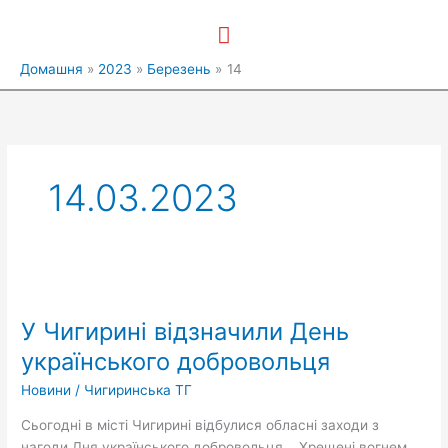
Перейти
Головне
до
вмісту
меню
Домашня
2023
Березень
14
14.03.2023
У
Чигирині
У Чигирині відзначили День
відзначили
День
українського добровольця
українського
Новини
/
Чигиринська ТГ
добровольця
Сьогодні в місті Чигирині відбулися обласні заходи з
нагоди Дня українського добровольця. Хрещені вогнем