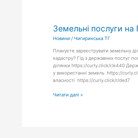
Земельні
послуги
Земельні послуги на Г
на
Гіді
Новини
/
Чигиринська ТГ
Плануєте зареєструвати земельну ді
кадастру? Гід з державних послуг по
ділянки https://curly.click/r/e440 Д
у використанні земель https://curly.
власності https://curly.click/r/ded7
Читати далі »