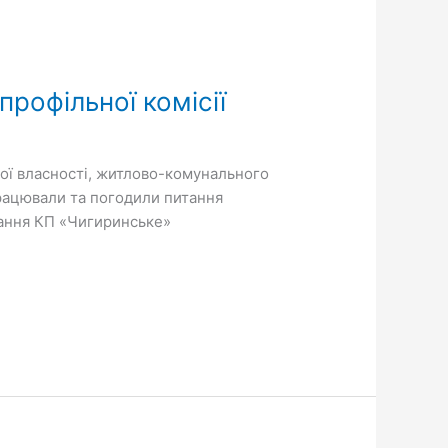
профільної комісії
ьної власності, житлово-комунального
працювали та погодили питання
вання КП «Чигиринське»