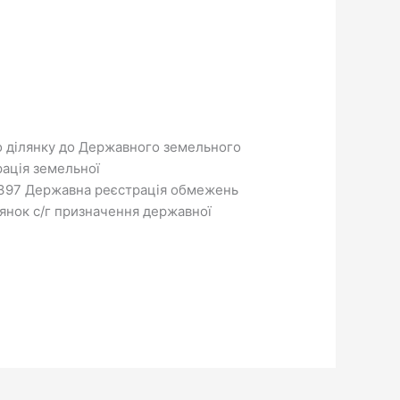
о ділянку до Державного земельного
рація земельної
r/f7397 Державна реєстрація обмежень
ілянок с/г призначення державної