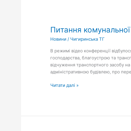
Питання
комунальної
Питання комунальної 
власності
розглянули
Новини
/
Чигиринська ТГ
на
засіданні
В режимі відео конференції відбулося
профільної
господарства, благоустрою та трансп
комісії
відчуження транспортного засобу на
адміністративною будівлею, про пере
Читати далі »