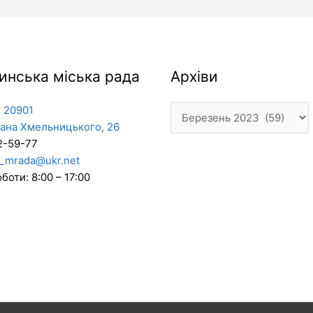
Архіви
инська міська рада
Архіви
 20901
дана Хмельницького, 26
2-59-77
_mrada@ukr.net
боти: 8:00 – 17:00