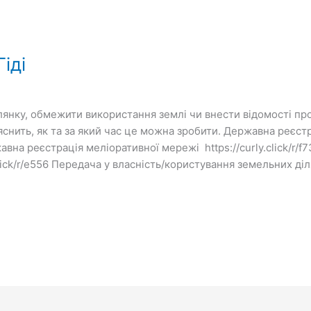
іді
лянку, обмежити використання землі чи внести відомості пр
яснить, як та за який час це можна зробити. Державна реєст
ержавна реєстрація меліоративної мережі https://curly.click/
click/r/e556 Передача у власність/користування земельних д