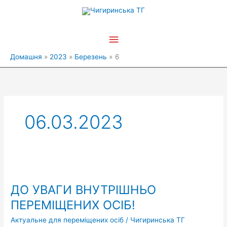
Перейти
Головне
до
вмісту
меню
Домашня
2023
Березень
6
06.03.2023
ДО
УВАГИ
ДО УВАГИ ВНУТРІШНЬО
ВНУТРІШНЬО
ПЕРЕМІЩЕНИХ
ПЕРЕМІЩЕНИХ ОСІБ!
ОСІБ!
Актуальне для переміщених осіб
/
Чигиринська ТГ