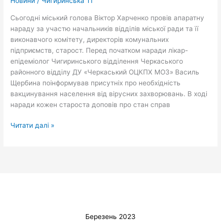
Новини
/
Чигиринська ТГ
ради
Сьогодні міський голова Віктор Харченко провів апаратну
нараду за участю начальників відділів міської ради та її
виконавчого комітету, директорів комунальних
підприємств, старост. Перед початком наради лікар-
епідеміолог Чигиринського відділення Черкаського
районного відділу ДУ «Черкаський ОЦКПХ МОЗ» Василь
Щербина поінформував присутніх про необхідність
вакцинування населення від вірусних захворювань. В ході
наради кожен староста доповів про стан справ
Читати далі »
Березень 2023