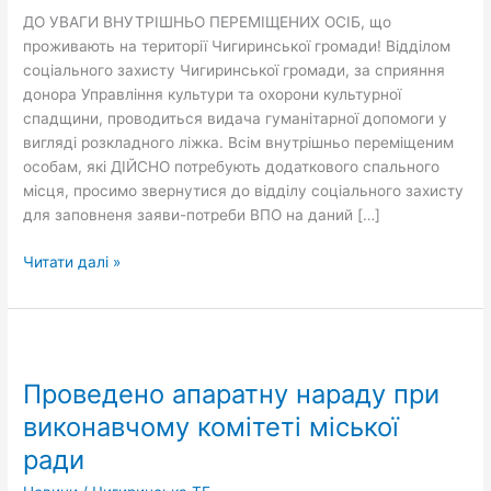
ДО УВАГИ ВНУТРІШНЬО ПЕРЕМІЩЕНИХ ОСІБ, що
проживають на території Чигиринської громади! Відділом
соціального захисту Чигиринської громади, за сприяння
донора Управління культури та охорони культурної
спадщини, проводиться видача гуманітарної допомоги у
вигляді розкладного ліжка. Всім внутрішньо переміщеним
особам, які ДІЙСНО потребують додаткового спального
місця, просимо звернутися до відділу соціального захисту
для заповненя заяви-потреби ВПО на даний […]
Читати далі »
Проведено
апаратну
Проведено апаратну нараду при
нараду
при
виконавчому комітеті міської
виконавчому
ради
комітеті
міської