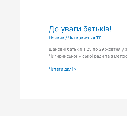
До
уваги
До уваги батьків!
батьків!
Новини
/
Чигиринська ТГ
Шановні батьки! з 25 по 29 жовтня у 
Чигиринської міської ради та з мет
Читати далі »