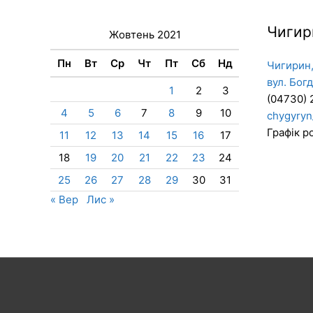
Чигир
Жовтень 2021
Пн
Вт
Ср
Чт
Пт
Сб
Нд
Чигирин,
вул. Бог
1
2
3
(04730) 
4
5
6
7
8
9
10
chygyryn
Графік ро
11
12
13
14
15
16
17
18
19
20
21
22
23
24
25
26
27
28
29
30
31
« Вер
Лис »