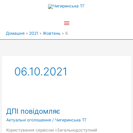
Перейти
Головне
до
вмісту
меню
Домашня
2021
Жовтень
6
06.10.2021
ДПІ
повідомляє
ДПІ повідомляє
Актуальні оголошення
/
Чигиринська ТГ
Користування сервісом «Загальнодоступний