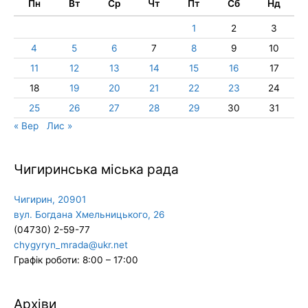
Пн
Вт
Ср
Чт
Пт
Сб
Нд
1
2
3
4
5
6
7
8
9
10
11
12
13
14
15
16
17
18
19
20
21
22
23
24
25
26
27
28
29
30
31
« Вер
Лис »
Чигиринська міська рада
Чигирин, 20901
вул. Богдана Хмельницького, 26
(04730) 2-59-77
chygyryn_mrada@ukr.net
Графік роботи: 8:00 – 17:00
Архіви
Архіви