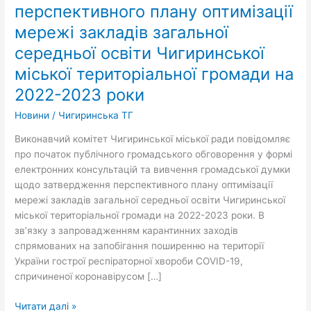
перспективного плану оптимізації
щодо
затвердження
мережі закладів загальної
перспективного
середньої освіти Чигиринської
плану
оптимізації
міської територіальної громади на
мережі
2022-2023 роки
закладів
загальної
Новини
/
Чигиринська ТГ
середньої
Виконавчий комітет Чигиринської міської ради повідомляє
освіти
про початок публічного громадського обговорення у формі
Чигиринської
електронних консультацій та вивчення громадської думки
міської
щодо затвердження перспективного плану оптимізації
територіальної
мережі закладів загальної середньої освіти Чигиринської
громади
міської територіальної громади на 2022-2023 роки. В
на
зв’язку з запровадженням карантинних заходів
2022-
спрямованих на запобігання поширенню на території
2023
України гострої респіраторної хвороби COVID-19,
роки
спричиненої коронавірусом […]
Читати далі »