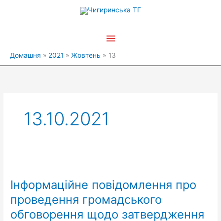
Перейти
Головне
до
вмісту
меню
Домашня
2021
Жовтень
13
13.10.2021
Інформаційне
повідомлення
Інформаційне повідомлення про
про
проведення
проведення громадського
громадського
обговорення щодо затвердження
обговорення