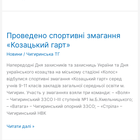
Проведено
спортивні
Проведено спортивні змагання
змагання
«Козацький
«Козацький гарт»
гарт»
Новини
/
Чигиринська ТГ
Напередодні Дня захисників та захисниць України та Дня
українського козацтва на міському стадіоні «Колос»
відбулися спортивні змагання «Козацький гарт» серед
учнів 9-11 класів закладів загальної середньої освіти м.
Чигирин. Участь у змаганнях взяли три команди: – «Воля»
– Чигиринський ЗЗСО І-III ступенів №1 ім.Б.Хмельницького;
– «Ватага» – Чигиринський опорний ЗЗСО; – «Стріла» –
Чигиринський НВК
Читати далі »