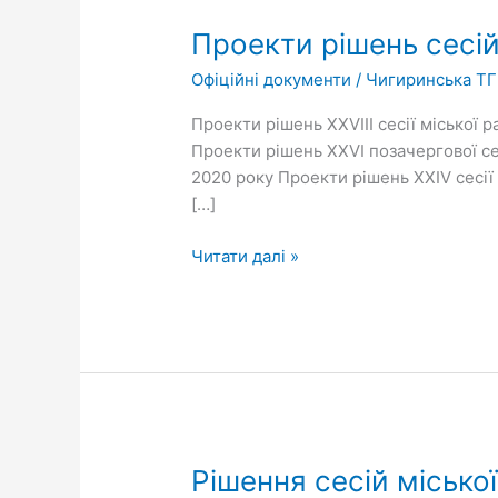
Проекти
Проекти рішень сесій
рішень
Офіційні документи
/
Чигиринська ТГ
сесій
міської
Проекти рішень ХХVІІІ сесії міської р
ради
Проекти рішень ХХVІ позачергової сес
VII
2020 року Проекти рішень ХХІV сесії 
скликання
[…]
Читати далі »
Рішення
Рішення сесій міської