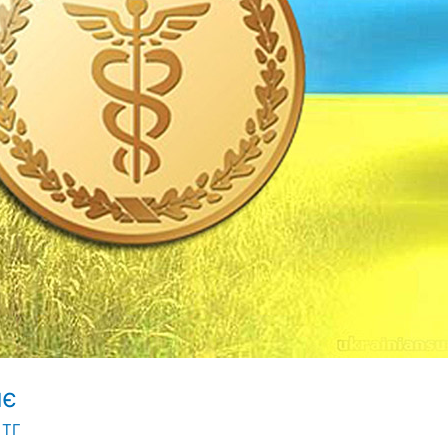
яє
 ТГ