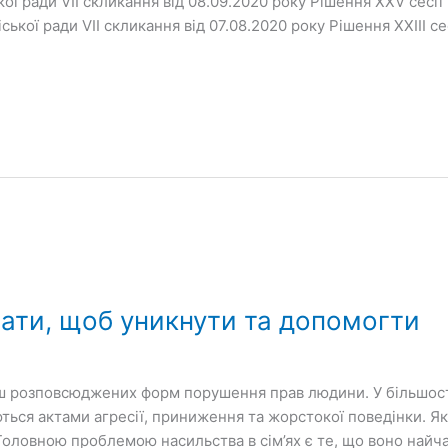
ої ради VІІ скликання від 08.09.2020 року Рішення ХХV сесії 
ської ради VІІ скликання від 07.08.2020 року Рішення ХХІІІ сес
знати, щоб уникнути та допомогти
льш розповсюджених форм порушення прав людини. У більшості
ться актами агресії, приниження та жорстокої поведінки. Я
 Головною проблемою насильства в сім’ях є те, що воно найч