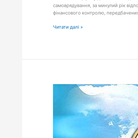
декларування
самоврядування, за минулий рік відп
фінансового контролю, передбачених
Читати далі »
Податкова
повідомляє