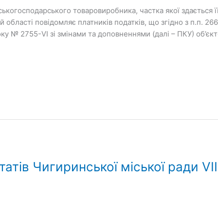
ськогосподарського товаровиробника, частка якої здається її
області повідомляє платників податків, що згідно з п.п. 266.
року № 2755-VI зі змінами та доповненнями (далі – ПКУ) об’є
утатів Чигиринської міської ради VI