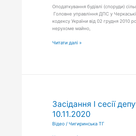
Оподаткування будівлі (споруди) сіль
Головне управління ДПС у Черкаській 
кодексу України від 02 грудня 2010 
нерухоме майно,
Читати далі »
Засідання
Засідання І сесії деп
І
10.11.2020
сесії
Відео
/
Чигиринська ТГ
депутатів
Чигиринської