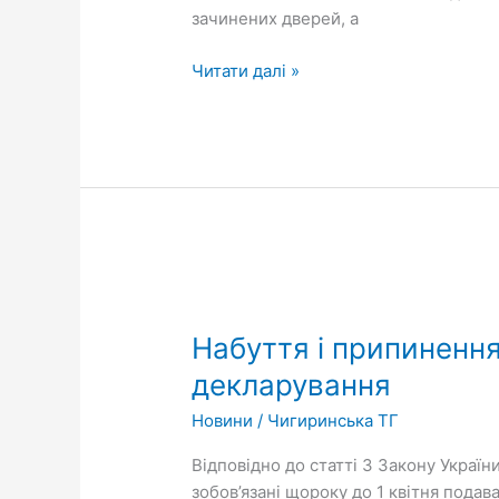
зачинених дверей, а
Читати далі »
Набуття
і
Набуття і припинення
припинення
повноважень
декларування
депутатів
Новини
/
Чигиринська ТГ
і
старост:
Відповідно до статті 3 Закону Украї
електронне
зобов’язані щороку до 1 квітня пода