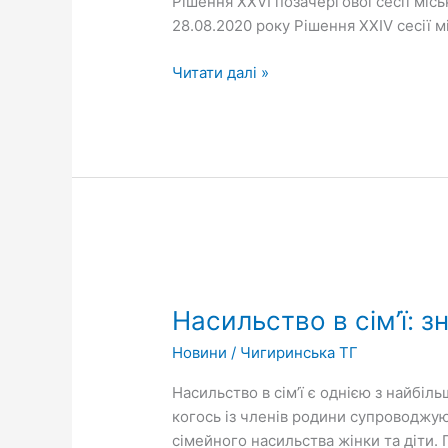
Рішення ХХVІ позачергової сесії міськ
скликання
28.08.2020 року Рішення ХХІV сесії мі
Читати далі »
Насильство
в
Насильство в сім’ї: 
сім’ї:
знати,
Новини
/
Чигиринська ТГ
щоб
уникнути
Насильство в сім’ї є однією з найбі
та
когось із членів родини супроводжую
допомогти
сімейного насильства жінки та діти.