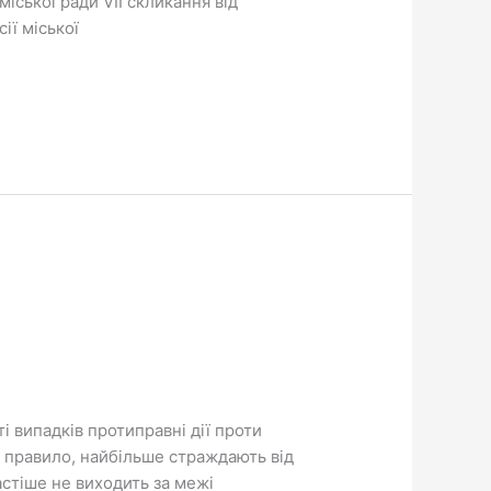
міської ради VІІ скликання від
ії міської
 випадків протиправні дії проти
к правило, найбільше страждають від
астіше не виходить за межі