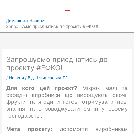
Перейти
Головне
до
вмісту
меню
Домашня
Новини
Запрошуємо приєднатись до проєкту #ЕФКО!
Запрошуємо приєднатись до
проєкту #ЕФКО!
/
Новини
/ Від
Чигиринська ТГ
Для кого цей проєкт?
Мікро-, малі та
середні виробники що вирощують овочі,
фрукти та ягоди й готові отримувати нові
знання та впроваджувати зміни у своєму
господарстві.
Мета проєкту:
допомогти виробникам