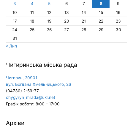
3
4
5
6
7
8
9
10
11
12
13
14
15
16
17
18
19
20
21
22
23
24
25
26
27
28
29
30
31
« Лип
Чигиринська міська рада
Чигирин, 20901
вул. Богдана Хмельницького, 26
(04730) 2-59-77
chygyryn_mrada@ukr.net
Графік роботи: 8:00 – 17:00
Архіви
Архіви