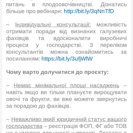
питань в плодоовочівництві. Дізнатись
більше про вебінари:
http://bit.ly/3qNnTfD
–
Індивідуальні консультації:
можливість
отримати поради від визнаних галузевих
фахівців та вдосконалити виробничі
процеси у господарстві. З переліком
консультантів можна ознайомитись за
посиланням:
https://bit.ly/3ufjWlW
Чому варто долучитися до проєкту:
–
Немає мінімальної площі насаджень
–
навіть якщо ви тільки плануєте вирощувати
овочі та фрукти, ви вже можете звернутись
за порадою до фахівців.
–
Неважливо який юридичний статус вашого
господарства
– реєстрація ФОП, ФГ або ТОВ
не є умовою для участі у проєкті. Достатньо