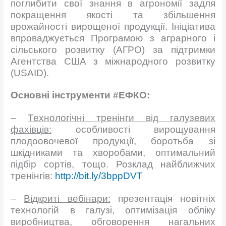
поглибити свої знання в агрономії задля
покращення якості та збільшення
врожайності вирощеної продукції. Ініціатива
впроваджується Програмою з аграрного і
сільського розвитку (АГРО) за підтримки
Агентства США з міжнародного розвитку
(USAID).
Основні інструменти #ЕФКО:
–
Технологічні тренінги від галузевих
фахівців:
особливості вирощування
плодоовочевої продукції, боротьба зі
шкідниками та хворобами, оптимальний
підбір сортів, тощо. Розклад найближчих
тренінгів:
http://bit.ly/3bppDVT
–
Відкриті вебінари:
презентація новітніх
технологій в галузі, оптимізація обліку
виробництва, обговорення нагальних