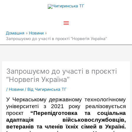
Перейти
Головне
до
вмісту
меню
Домашня
Новини
Запрошуємо до участі в проєкті “Норвегія Україна”
Запрошуємо до участі в проєкті
“Норвегія Україна”
/
Новини
/ Від
Чигиринська ТГ
У Черкаському державному технологічному
університеті з 2021 року реалізовується
проєкт
“Перепідготовка та соціальна
адаптація військовослужбовців,
ветеранів та членів їхніх сімей в Україні.