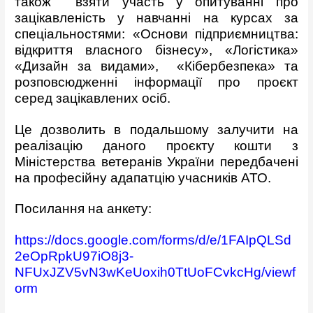
також взяти участь у опитуванні про
зацікавленість у навчанні на курсах за
спеціальностями: «Основи підприємництва:
відкриття власного бізнесу», «Логістика»
«Дизайн за видами», «Кібербезпека» та
розповсюдженні інформації про проєкт
серед зацікавлених осіб.
Це дозволить в подальшому залучити на
реалізацію даного проєкту кошти з
Міністерства ветеранів України передбачені
на професійну адапатцію учасників АТО.
Посилання на анкету:
https://docs.google.com/forms/d/e/1FAIpQLSd
2eOpRpkU97iO8j3-
NFUxJZV5vN3wKeUoxih0TtUoFCvkcHg/viewf
orm