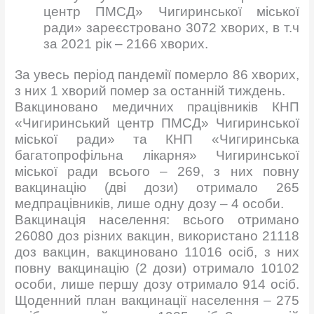
центр ПМСД» Чигиринської міської
ради» зареєстровано 3072 хворих, в т.ч
за 2021 рік – 2166 хворих.
За увесь період пандемії померло 86 хворих,
з них 1 хворий помер за останній тиждень.
Вакциновано медичних працівників КНП
«Чигиринський центр ПМСД» Чигиринської
міської ради» та КНП «Чигиринська
багатопрофільна лікарня» Чигиринської
міської ради всього – 269, з них повну
вакцинацію (дві дози) отримало 265
медпрацівників, лише одну дозу – 4 особи.
Вакцинація населення: всього отримано
26080 доз різних вакцин, використано 21118
доз вакцин, вакциновано 11016 осіб, з них
повну вакцинацію (2 дози) отримало 10102
особи, лише першу дозу отримало 914 осіб.
Щоденний план вакцинації населення – 275