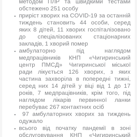
методом ПЛР та швидкими тестами
обстежено 251 особу
приріст хворих на COVID-19 за останній
тиждень становить 44 особи, серед
яких 8 дітей, 11 хворих госпіталізовано
до спеціалізованих стаціонарних
закладів, 1 хворий помер
амбулаторно під наглядом
медпрацівників КНП «Чигиринський
центр ПМСД» Чигиринської міської
ради лікується 126 хворих, з яких
частина захворіла в попередні тижні,
серед них 14 дітей у віці від 1 до 17
років, 7 медпрацівників, крім того, під
наглядом лікарів первинної ланки
перебуває 267 контактних осіб
97 амбулаторних хворих за тиждень
одужало
всього від початку пандемії в зоні
обслуговування КНП «Чигиринський