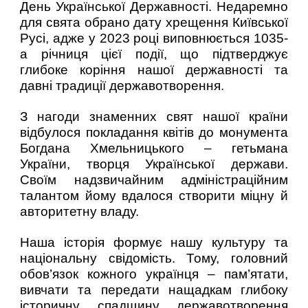
День Української Державності. Недаремно
для свята обрано дату хрещення Київської
Русі, адже у 2023 році виповнюється 1035-
а річниця цієї події, що підтверджує
глибоке коріння нашої державності та
давні традиції державотворення.
З нагоди знаменних свят нашої країни
відбулося покладання квітів до монумента
Богдана Хмельницького – гетьмана
України, творця Української держави.
Своїм надзвичайним адміністраційним
талантом йому вдалося створити міцну й
авторитетну владу.
Наша історія формує нашу культуру та
національну свідомість. Тому, головний
обов’язок кожного українця – пам’ятати,
вивчати та передати нащадкам глибоку
історичну спадщину державотворення