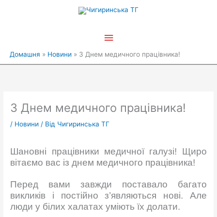
Перейти
Головне
до
вмісту
меню
Домашня
Новини
З Днем медичного працівника!
З Днем медичного працівника!
/
Новини
/ Від
Чигиринська ТГ
Шановні працівники медичної галузі! Щиро
вітаємо вас із днем медичного працівника!
Перед вами завжди поставало багато
викликів і постійно з’являються нові. Але
люди у білих халатах уміють їх долати.