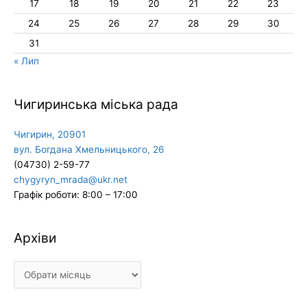
17
18
19
20
21
22
23
24
25
26
27
28
29
30
31
« Лип
Чигиринська міська рада
Чигирин, 20901
вул. Богдана Хмельницького, 26
(04730) 2-59-77
chygyryn_mrada@ukr.net
Графік роботи: 8:00 – 17:00
Архіви
Архіви