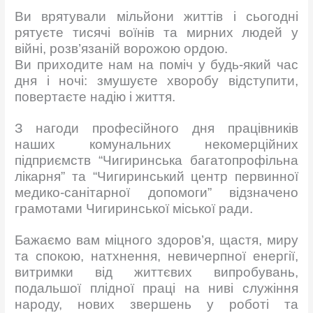
Ви врятували мільйони життів і сьогодні
рятуєте тисячі воїнів та мирних людей у
війні, розв’язаній ворожою ордою.
Ви приходите нам на поміч у будь-який час
дня і ночі: змушуєте хворобу відступити,
повертаєте надію і життя.
З нагоди професійного дня працівників
наших комунальних некомерційних
підприємств “Чигиринська багатопрофільна
лікарня” та “Чигиринський центр первинної
медико-санітарної допомоги” відзначено
грамотами Чигиринської міської ради.
Бажаємо вам міцного здоров’я, щастя, миру
та спокою, натхнення, невичерпної енергії,
витримки від життєвих випробувань,
подальшої плідної праці на ниві служіння
народу, нових звершень у роботі та