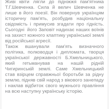
Живі квіти лягли до підніжжя пам’ятника
Т.Г.Шевченка. Сила й велич Шевченка не
лише в його поезії. Він повернув українцям
історичну пам’ять, розбудив національну
свідомість і примусив згадати про гідність.
Сьогодні його Заповіт надихає наших воїнів
на захист кожного клаптику української землі
від російської агресії.
Також вшанували пам’ять визначного
політика, полководця і дипломата, творця
української державності Б.Хмельницького,
який гетьманував на нашій рідній
Чигиринській землі. Саме Хмельницький
став взірцем справжньої боротьби за рідну
землю, підняв свій народ з вікового занепаду
і наклав відбиток свого мужнього правління
на всю наступну українську історію.