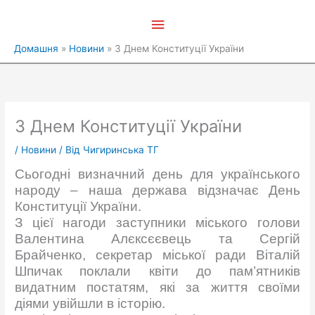
Перейти
Головне
до
вмісту
меню
Домашня
Новини
З Днем Конституції України
З Днем Конституції України
/
Новини
/ Від
Чигиринська ТГ
Сьогодні визначний день для українського
народу – наша держава відзначає День
Конституції України.
З цієї нагоди заступники міського голови
Валентина Алєксєєвець та Сергій
Брайченко, секретар міської ради Віталій
Шпичак поклали квіти до пам’ятників
видатним постатям, які за життя своїми
діями увійшли в історію.