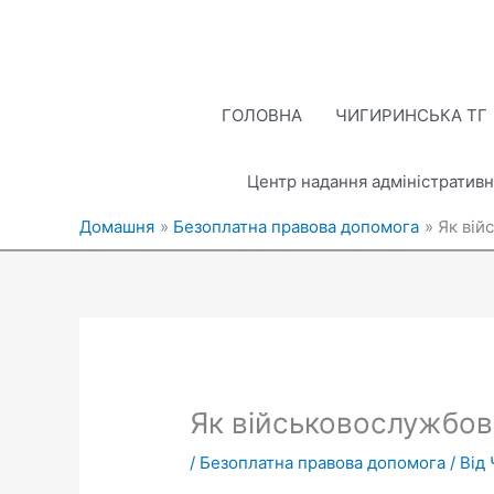
Перейти
до
вмісту
ГОЛОВНА
ЧИГИРИНСЬКА ТГ
Центр надання адміністративн
Домашня
Безоплатна правова допомога
Як вій
Як військовослужбо
/
Безоплатна правова допомога
/ Від