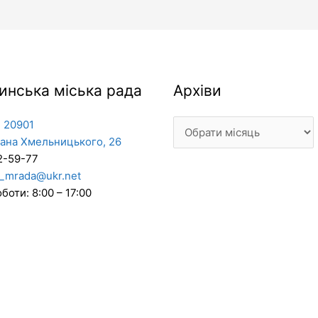
Архіви
инська міська рада
Архіви
 20901
дана Хмельницького, 26
2-59-77
_mrada@ukr.net
боти: 8:00 – 17:00