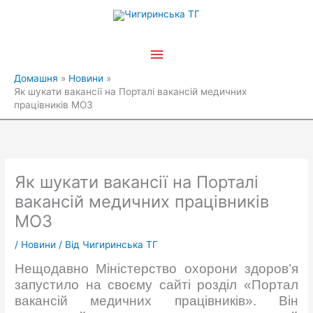
Перейти
Головне
до
вмісту
меню
Домашня
Новини
Як шукати вакансії на Порталі вакансій медичних
працівників МОЗ
Як шукати вакансії на Порталі
вакансій медичних працівників
МОЗ
/
Новини
/ Від
Чигиринська ТГ
Нещодавно Міністерство охорони здоров’я
запустило на своєму сайті розділ «Портал
вакансій медичних працівників». Він