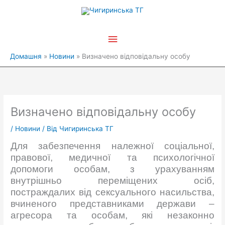
Перейти
Головне
до
вмісту
меню
Домашня
Новини
Визначено відповідальну особу
Визначено відповідальну особу
/
Новини
/ Від
Чигиринська ТГ
Для забезпечення належної соціальної,
правової, медичної та психологічної
допомоги особам, з урахуванням
внутрішньо переміщених осіб,
постраждалих від сексуального насильства,
вчиненого представниками держави –
агресора та особам, які незаконно