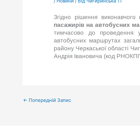
/
Новини
/ Від
Чигиринська ТГ
Згідно рішення виконавчого
пасажирів на автобусних ма
тимчасово до проведення у
автобусних маршрутах загал
району Черкаської області Чиг
Андрія Івановича (
код РНОКПП
←
Попередній Запис