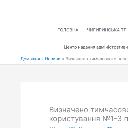
Перейти
до
вмісту
ГОЛОВНА
ЧИГИРИНСЬКА ТГ
Центр надання адміністративн
Домашня
Новини
Визначено тимчасового перев
Визначено тимчасово
користування №1-3 п