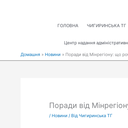
Перейти
до
вмісту
ГОЛОВНА
ЧИГИРИНСЬКА ТГ
Центр надання адміністративн
Домашня
Новини
Поради від Мінрегіону: що р
Поради від Мінрегіон
/
Новини
/ Від
Чигиринська ТГ