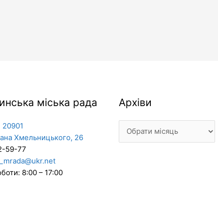
Архіви
инська міська рада
Архіви
 20901
дана Хмельницького, 26
2-59-77
_mrada@ukr.net
боти: 8:00 – 17:00