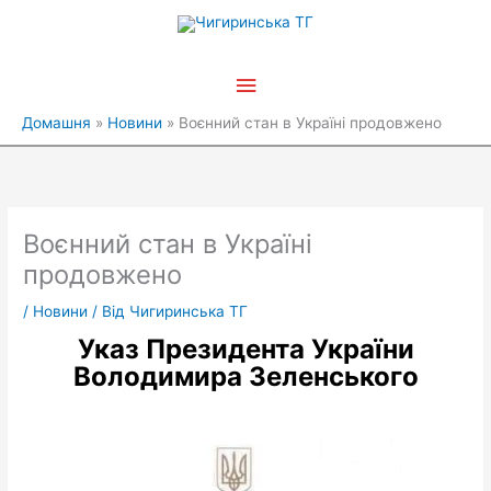
Перейти
Головне
до
вмісту
меню
Домашня
Новини
Воєнний стан в Україні продовжено
Воєнний стан в Україні
продовжено
/
Новини
/ Від
Чигиринська ТГ
Указ Президента України
Володимира Зеленського