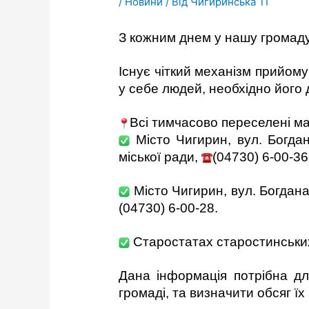
/
Новини
/ Від
Чигиринська ТГ
З кожним днем у нашу громаду 
Існує чіткий механізм прийом
у себе людей, необхідно його
Всі тимчасово переселені м
Місто Чигирин, вул. Богда
міської ради,
(04730) 6-00-36
Місто Чигирин, вул. Богдана
(04730) 6-00-28.
Старостатах старостинських
Дана інформація потрібна дл
громаді, та визначити обсяг ї