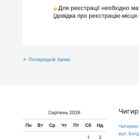
Для реєстрації необхідно м
(довідка про реєстрацію місця
←
Попередній Запис
Чигир
Серпень 2026
Пн
Вт
Ср
Чт
Пт
Сб
Нд
Чигирин,
вул. Бог
1
2