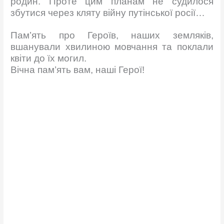
родин. Проте цим планам не судилося
збутися через кляту війну путінської росії…
Пам’ять про Героїв, наших земляків,
вшанували хвилиною мовчання та поклали
квіти до їх могил.
Вічна пам’ять вам, наші Герої!