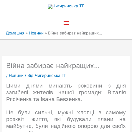
Перейти
Головне
до
вмісту
меню
Домашня
Новини
Війна забирає найкращих…
Війна забирає найкращих…
/
Новини
/ Від
Чигиринська ТГ
Цими днями минають роковини з дня
загибелі жителів нашої громади: Віталія
Рясіченка та Івана Бевзенка.
Це були сильні, мужні хлопці в самому
розквіті життя, які будували плани на
майбутнє, були надійною опорою для своїх