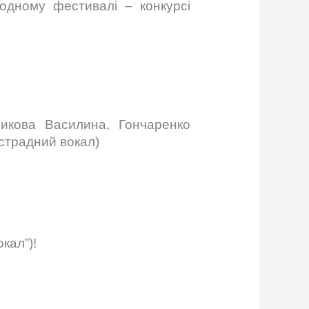
одному фестивалі – конкурсі
никова Василина, Гончаренко
страдний вокал)
кал”)!