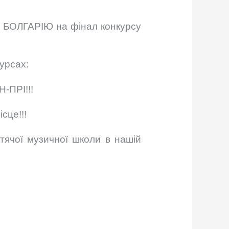
 в БОЛГАРІЮ на фінал конкурсу
урсах:
-ПРІ!!!
сце!!!
тячої музичної школи в нашій