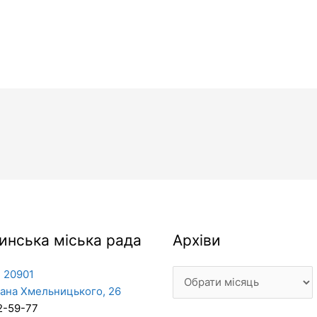
Архіви
инська міська рада
Архіви
 20901
дана Хмельницького, 26
2-59-77