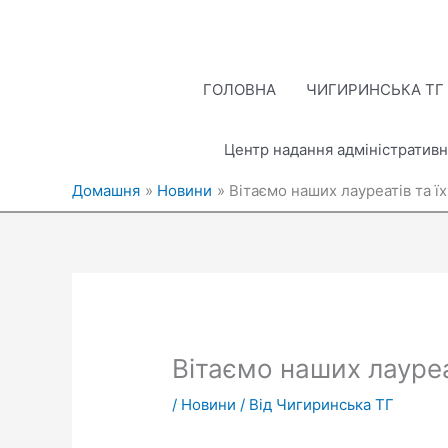
Перейти
до
вмісту
ГОЛОВНА
ЧИГИРИНСЬКА ТГ
Центр надання адміністративн
Домашня
Новини
Вітаємо наших лауреатів та їх
Вітаємо наших лауреат
/
Новини
/ Від
Чигиринська ТГ