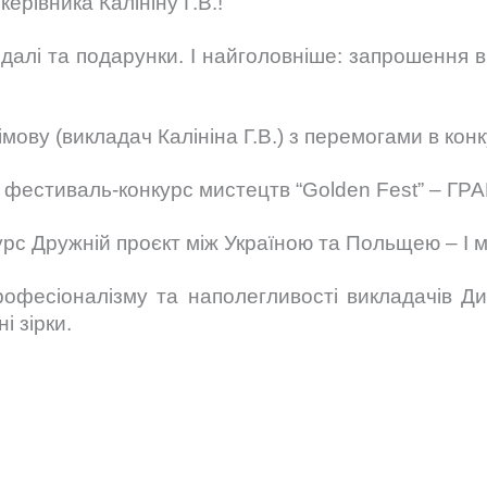
керівника Калініну Г.В.!
едалі та подарунки. І найголовніше: запрошення
ову (викладач Калініна Г.В.) з перемогами в конк
естиваль-конкурс мистецтв “Golden Fest” – ГРАН
с Дружній проєкт між Україною та Польщею – I мі
офесіоналізму та наполегливості викладачів Ди
і зірки.