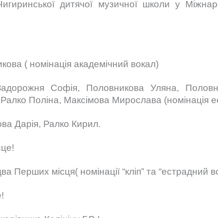
Чигиринської дитячої музичної школи у Міжнар
ова ( номінація академічний вокал)
 Задорожня Софія, Половникова Уляна, Полов
 Ралко Поліна, Максімова Мирослава (номінація е
ова Дарія, Ралко Кирил.
сце!
два Перших місця( номінації “кліп” та “естрадний во
!