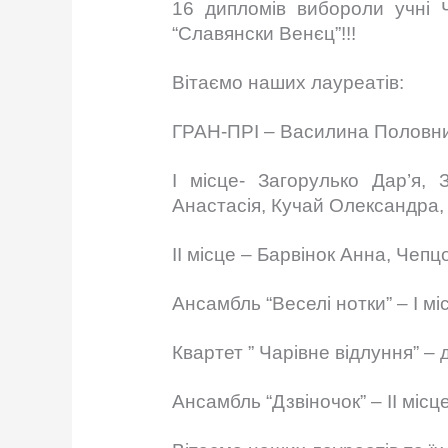
16 дипломів вибороли учні 
“Славянски Венєц”!!!
Вітаємо наших лауреатів:
ГРАН-ПРІ – Василина Половник
I місце- Загорулько Дар’я,
Анастасія, Кучай Олександра,
II місце – Барвінок Анна, Чепц
Ансамбль “Веселі нотки” – I мі
Квартет ” Чарівне відлуння” – 
Ансамбль “Дзвіночок” – II місце