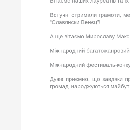
Вітаємо наших лауреатів та їх 
Всі учні отримали грамоти, м
“Славянски Венєц”!
А ще вітаємо Мирославу Максім
Міжнародний багатожанровий ф
Міжнародний фестиваль-конкур
Дуже приємно, що завдяки пр
громаді народжуються майбутн