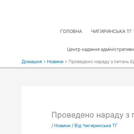
Перейти
до
вмісту
ГОЛОВНА
ЧИГИРИНСЬКА ТГ
Центр надання адміністративн
Домашня
Новини
Проведено нараду з питань 
Проведено нараду з 
/
Новини
/ Від
Чигиринська ТГ