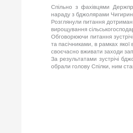
Спільно з фахівцями Держп
нараду з бджолярами Чигирин
Розглянули питання дотриманн
вирощування сільськогосподарс
Обговорюючи питання зустрічі
та пасічниками, в рамках яко
своєчасно вживати заходи зап
За результатами зустрічі бдж
обрали голову Спілки, ним ст