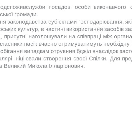
родспоживслужби
посадові особи виконавчого к
ської громади.
я законодавства суб’єктами господарювання, які 
ьких культур, в частині використання засобів за
, присутні наголошували на співпраці між орга
ї власники пасік вчасно отримуватимуть необхідну
обігання випадкам отруєння бджіл внаслідок заст
олярі ініціювали створення своєї Спілки. Для пре
ав Великий Микола Ілларіонович.