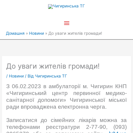
Перейти
Головне
до
вмісту
меню
Домашня
Новини
До уваги жителів громади!
До уваги жителів громади!
/
Новини
/ Від
Чигиринська ТГ
З 06.02.2023 в амбулаторії м. Чигирин КНП
«Чигиринський центр первинної медико-
санітарної допомоги» Чигиринської міської
ради впроваджена електронна черга.
Записатися до сімейних лікарів можна за
телефонами реєстратури 2-77-90, (093)