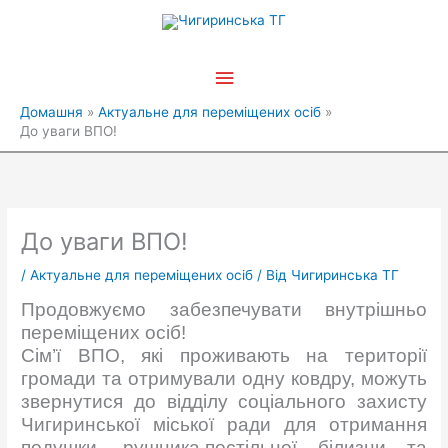
Перейти
Головне
до
вмісту
меню
Домашня
Актуальне для переміщених осіб
До уваги ВПО!
До уваги ВПО!
/
Актуальне для переміщених осіб
/ Від
Чигиринська ТГ
Продовжуємо забезпечувати внутрішньо
переміщених осіб!
Сім’ї ВПО, які проживають на території
громади та отримували одну ковдру, можуть
звернутися до відділу соціального захисту
Чигиринської міської ради для отримання
подушки, рушника,постільної білизни та