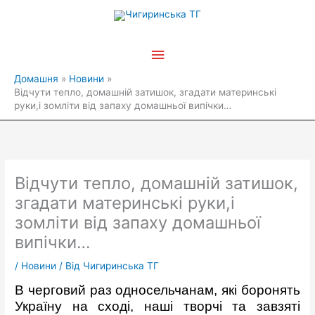
Перейти
Головне
до
вмісту
меню
Домашня
Новини
Відчути тепло, домашній затишок, згадати материнські
руки,і зомліти від запаху домашньої випічки…
Відчути тепло, домашній затишок,
згадати материнські руки,і
зомліти від запаху домашньої
випічки…
/
Новини
/ Від
Чигиринська ТГ
В черговий раз односельчанам, які боронять
Україну на сході, наші творчі та завзяті