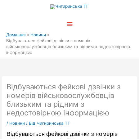
Перейти
Головне
до
вмісту
меню
Домашня
Новини
Відбуваються фейкові дзвінки з номерів
військовослужбовців близьким та рідним з недостовірною
інформацією
Відбуваються фейкові дзвінки з
номерів військовослужбовців
близьким та рідним з
недостовірною інформацією
/
Новини
/ Від
Чигиринська ТГ
Відбуваються фейкові дзвінки з номерів