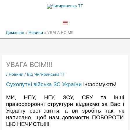
Перейти
Головне
до
вмісту
меню
Домашня
Новини
УВАГА ВСІМ!!!
УВАГА ВСІМ!!!
/
Новини
/ Від
Чигиринська ТГ
Сухопутні війська ЗС України
інформують!
МИ, НПУ, НГУ, ЗСУ, СБУ та інші
правоохоронні структури віддаємо за Вас і
Україну свої життя, а ви зробіть так, як
написано, щоб нам допомогти ПОБОРОТИ
ЦЮ НЕЧИСТЬ!!!!